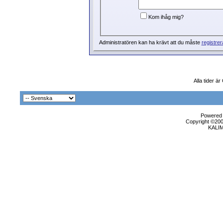
Kom ihåg mig?
Administratören kan ha krävt att du måste
registrer
Alla tider ä
Powered b
Copyright ©2000
KALI