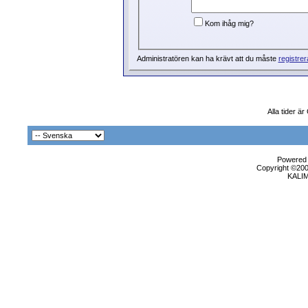
Kom ihåg mig?
Administratören kan ha krävt att du måste
registrer
Alla tider ä
Powered b
Copyright ©2000
KALI