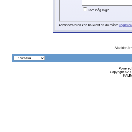
Kom ihåg mig?
Administratören kan ha krävt att du måste
registrer
Alla tider ä
Powered b
Copyright ©2000
KALI