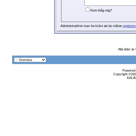
Kom ihåg mig?
Administratören kan ha krävt att du måste
registrer
Alla tider 
Powered b
Copyright ©2000
KALI