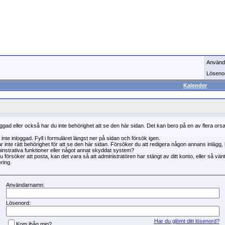
Använd
Löseno
Kalender
oggad eller också har du inte behörighet att se den här sidan. Det kan bero på en av flera ors
 inte inloggad. Fyll i formuläret längst ner på sidan och försök igen.
r inte rätt behörighet för att se den här sidan. Försöker du att redigera någon annans inlägg
instrativa funktioner eller något annat skyddat system?
 försöker att posta, kan det vara så att administratören har stängt av ditt konto, eller så vän
ring.
Användarnamn:
Lösenord:
Har du glömt ditt lösenord?
Kom ihåg mig?