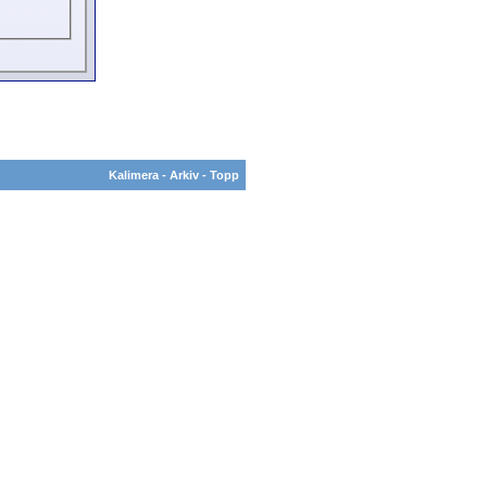
Kalimera
-
Arkiv
-
Topp