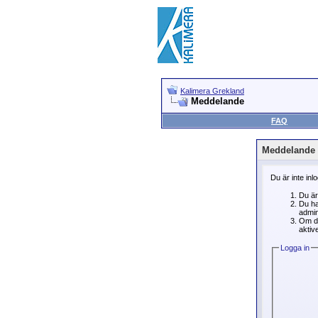
Kalimera Grekland
Meddelande
FAQ
Meddelande
Du är inte inl
Du är
Du ha
admin
Om du
aktive
Logga in