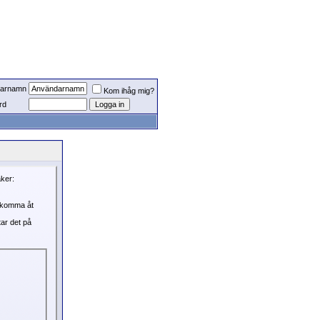
arnamn
Kom ihåg mig?
rd
aker:
, komma åt
tar det på