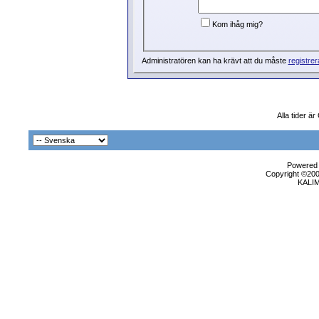
Kom ihåg mig?
Administratören kan ha krävt att du måste
registrer
Alla tider ä
Powered b
Copyright ©2000
KALI