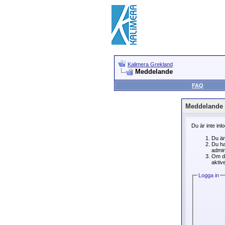
Kalimera Grekland
Meddelande
FAQ
Meddelande
Du är inte inl
Du är
Du ha
admin
Om du
aktive
Logga in