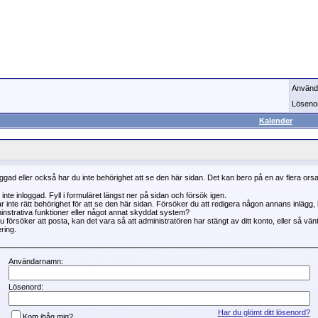
Använd
Löseno
Kalender
oggad eller också har du inte behörighet att se den här sidan. Det kan bero på en av flera ors
 inte inloggad. Fyll i formuläret längst ner på sidan och försök igen.
r inte rätt behörighet för att se den här sidan. Försöker du att redigera någon annans inlägg
instrativa funktioner eller något annat skyddat system?
 försöker att posta, kan det vara så att administratören har stängt av ditt konto, eller så vän
ring.
Användarnamn:
Lösenord:
Har du glömt ditt lösenord?
Kom ihåg mig?