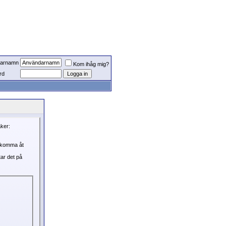
arnamn
Kom ihåg mig?
rd
aker:
, komma åt
tar det på