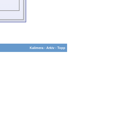
Kalimera
-
Arkiv
-
Topp