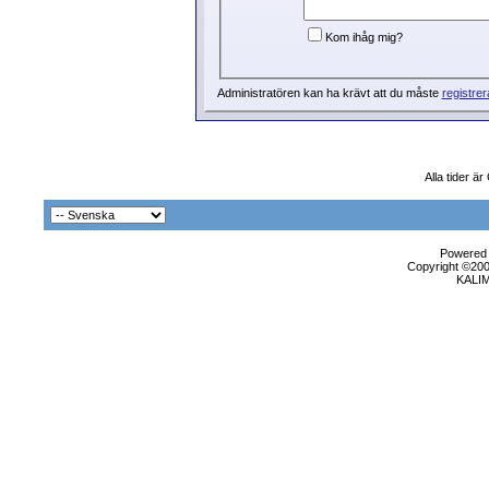
Kom ihåg mig?
Administratören kan ha krävt att du måste
registrer
Alla tider 
Powered b
Copyright ©2000
KALI