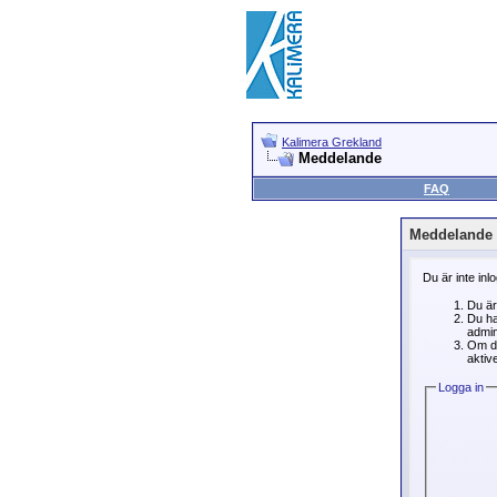
Kalimera Grekland
Meddelande
FAQ
Meddelande
Du är inte inl
Du är
Du ha
admin
Om du
aktive
Logga in