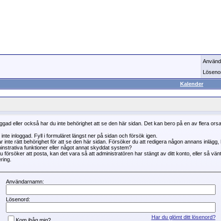
Använd
Löseno
Kalender
oggad eller också har du inte behörighet att se den här sidan. Det kan bero på en av flera ors
 inte inloggad. Fyll i formuläret längst ner på sidan och försök igen.
r inte rätt behörighet för att se den här sidan. Försöker du att redigera någon annans inlägg
instrativa funktioner eller något annat skyddat system?
 försöker att posta, kan det vara så att administratören har stängt av ditt konto, eller så vän
ring.
Användarnamn:
Lösenord:
Har du glömt ditt lösenord?
Kom ihåg mig?