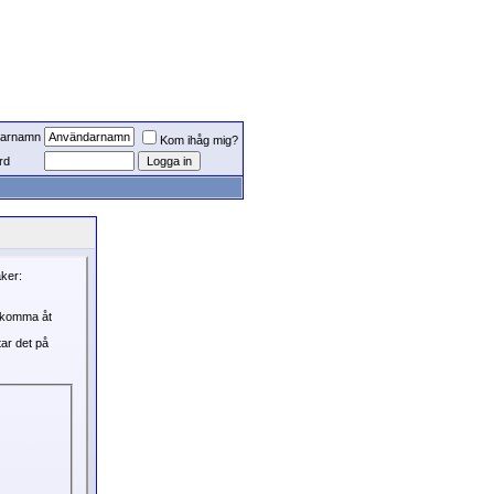
arnamn
Kom ihåg mig?
rd
aker:
, komma åt
tar det på