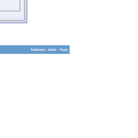
Kalimera
-
Arkiv
-
Topp