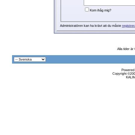
Kom ihåg mig?
Administratören kan ha krävt att du måste
registrer
Alla tider ä
Powered b
Copyright ©2000
KALI