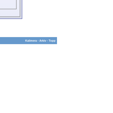
Kalimera
-
Arkiv
-
Topp