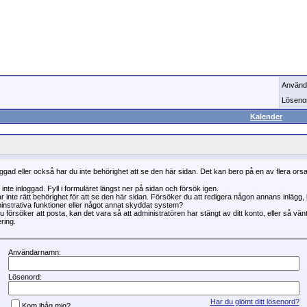
Använd
Löseno
Kalender
oggad eller också har du inte behörighet att se den här sidan. Det kan bero på en av flera ors
 inte inloggad. Fyll i formuläret längst ner på sidan och försök igen.
r inte rätt behörighet för att se den här sidan. Försöker du att redigera någon annans inlägg
instrativa funktioner eller något annat skyddat system?
 försöker att posta, kan det vara så att administratören har stängt av ditt konto, eller så vän
ring.
Användarnamn:
Lösenord:
Har du glömt ditt lösenord?
Kom ihåg mig?