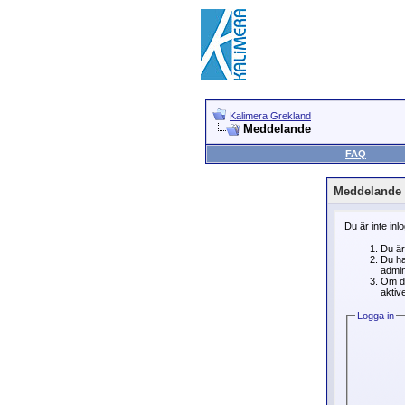
Kalimera Grekland
Meddelande
FAQ
Meddelande
Du är inte inl
Du är
Du ha
admin
Om du
aktive
Logga in