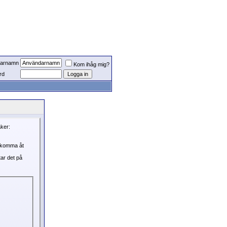
arnamn
Kom ihåg mig?
rd
aker:
, komma åt
tar det på