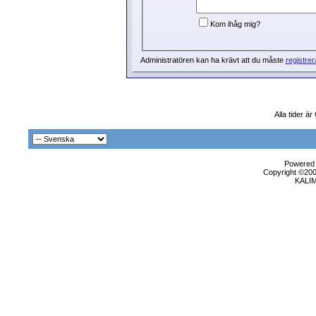
Kom ihåg mig?
Administratören kan ha krävt att du måste
registrer
Alla tider 
Powered b
Copyright ©2000
KALI