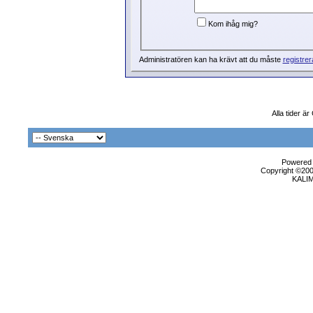
Kom ihåg mig?
Administratören kan ha krävt att du måste
registrer
Alla tider ä
Powered b
Copyright ©2000
KALI