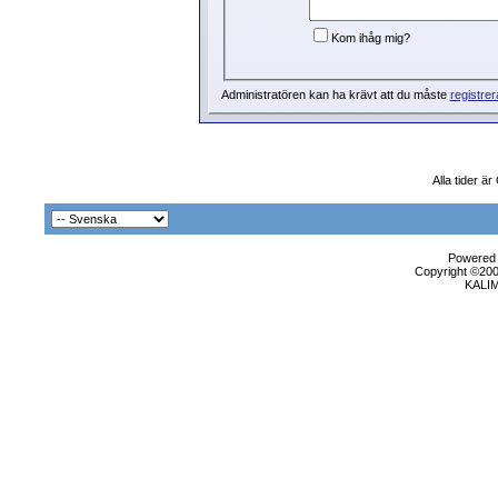
Kom ihåg mig?
Administratören kan ha krävt att du måste
registrer
Alla tider ä
Powered b
Copyright ©2000
KALI