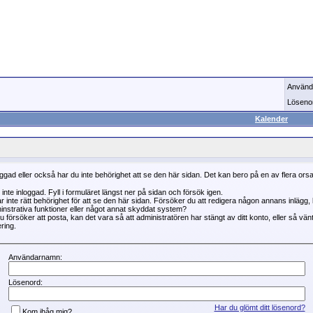
Använd
Löseno
Kalender
oggad eller också har du inte behörighet att se den här sidan. Det kan bero på en av flera ors
 inte inloggad. Fyll i formuläret längst ner på sidan och försök igen.
r inte rätt behörighet för att se den här sidan. Försöker du att redigera någon annans inlägg
instrativa funktioner eller något annat skyddat system?
 försöker att posta, kan det vara så att administratören har stängt av ditt konto, eller så vän
ring.
Användarnamn:
Lösenord:
Har du glömt ditt lösenord?
Kom ihåg mig?