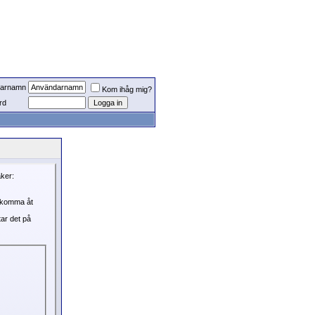
arnamn
Kom ihåg mig?
rd
aker:
, komma åt
tar det på