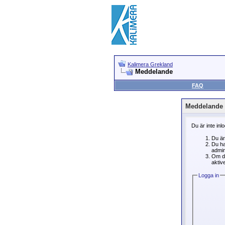
Kalimera Grekland
Meddelande
FAQ
Meddelande
Du är inte inl
Du är
Du ha
admin
Om du
aktive
Logga in