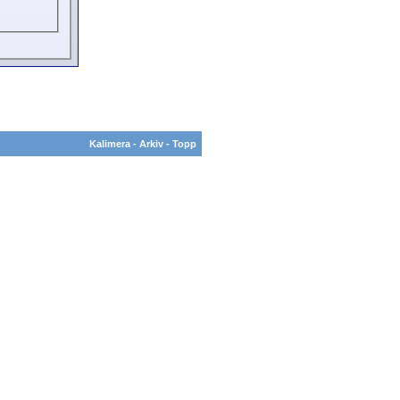
Kalimera
-
Arkiv
-
Topp