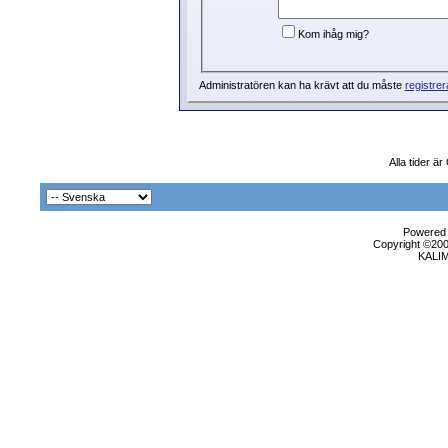
Kom ihåg mig?
Administratören kan ha krävt att du måste
registrer
Alla tider ä
Powered b
Copyright ©2000
KALI