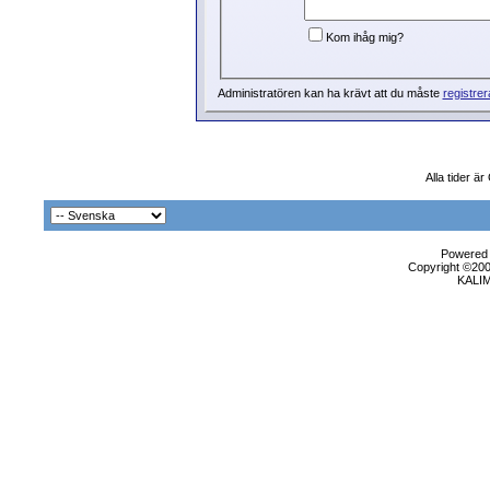
Kom ihåg mig?
Administratören kan ha krävt att du måste
registrer
Alla tider ä
Powered b
Copyright ©2000
KALI