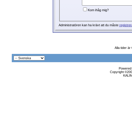
Kom ihåg mig?
Administratören kan ha krävt att du måste
registrer
Alla tider ä
Powered b
Copyright ©2000
KALI