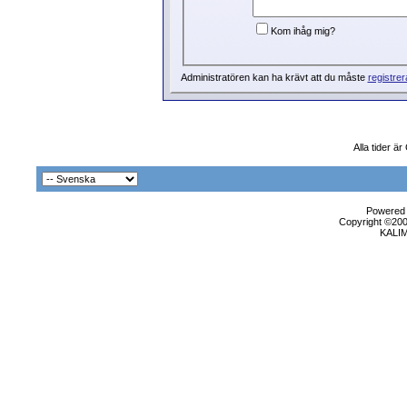
Kom ihåg mig?
Administratören kan ha krävt att du måste
registrer
Alla tider ä
Powered b
Copyright ©2000
KALI