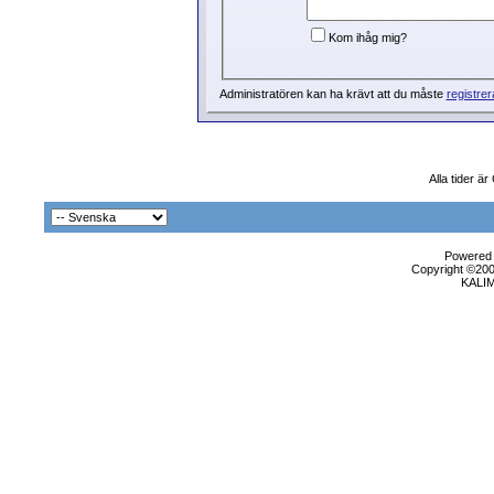
Kom ihåg mig?
Administratören kan ha krävt att du måste
registrer
Alla tider ä
Powered b
Copyright ©2000
KALI