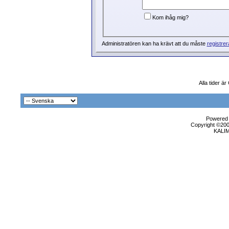
Kom ihåg mig?
Administratören kan ha krävt att du måste
registrer
Alla tider ä
Powered b
Copyright ©2000
KALI