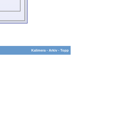
Kalimera
-
Arkiv
-
Topp