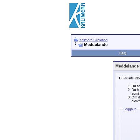
Kalimera Grekland
Meddelande
FAQ
Meddelande
Du är inte inl
Du är
Du ha
admin
Om du
aktive
Logga in