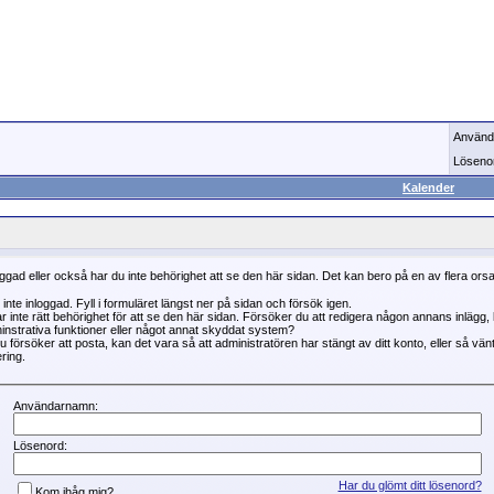
Använd
Löseno
Kalender
oggad eller också har du inte behörighet att se den här sidan. Det kan bero på en av flera ors
 inte inloggad. Fyll i formuläret längst ner på sidan och försök igen.
r inte rätt behörighet för att se den här sidan. Försöker du att redigera någon annans inlägg
instrativa funktioner eller något annat skyddat system?
 försöker att posta, kan det vara så att administratören har stängt av ditt konto, eller så vän
ring.
Användarnamn:
Lösenord:
Har du glömt ditt lösenord?
Kom ihåg mig?