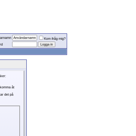
arnamn
Kom ihåg mig?
rd
aker:
, komma åt
tar det på