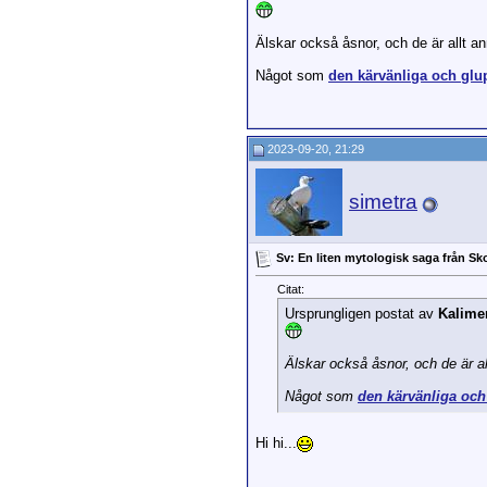
Älskar också åsnor, och de är allt 
Något som
den kärvänliga och gl
2023-09-20, 21:29
simetra
Sv: En liten mytologisk saga från Sk
Citat:
Ursprungligen postat av
Kalime
Älskar också åsnor, och de är a
Något som
den kärvänliga oc
Hi hi...