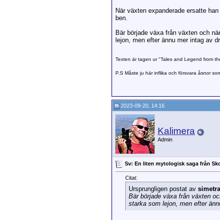
När växten expanderade ersatte han f
ben.
Bär började växa från växten och när
lejon, men efter ännu mer intag av
Texten är tagen ur "Tales and Legend from t
P.S Måste ju här inflika och försvara åsnor so
2023-09-20, 14:16
Kalimera
Admin
Sv: En liten mytologisk saga från Sk
Citat:
Ursprungligen postat av
simetr
Bär började växa från växten och
starka som lejon, men efter än