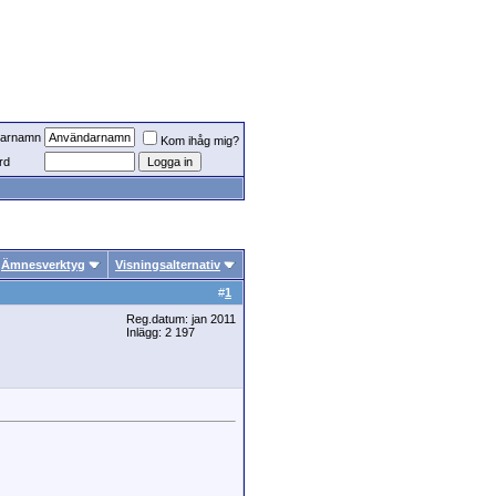
arnamn
Kom ihåg mig?
rd
Ämnesverktyg
Visningsalternativ
#
1
Reg.datum: jan 2011
Inlägg: 2 197