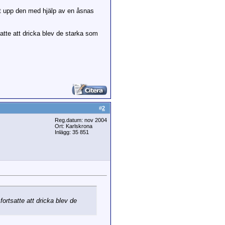
ut upp den med hjälp av en åsnas
atte att dricka blev de starka som
#
2
Reg.datum: nov 2004
Ort: Karlskrona
Inlägg: 35 851
ortsatte att dricka blev de