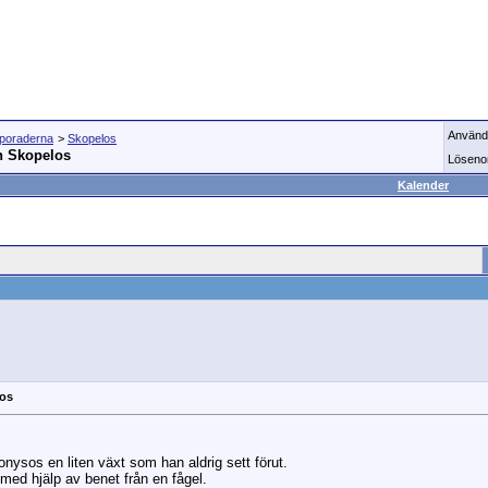
Använd
Sporaderna
>
Skopelos
ån Skopelos
Löseno
Kalender
los
nysos en liten växt som han aldrig sett förut.
med hjälp av benet från en fågel.