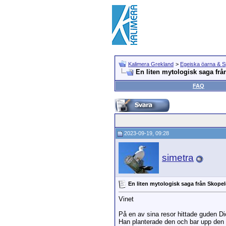
Kalimera Grekland
>
Egeiska öarna & 
En liten mytologisk saga fr
FAQ
2023-09-19, 09:28
simetra
En liten mytologisk saga från Skope
Vinet
På en av sina resor hittade guden Dio
Han planterade den och bar upp den 