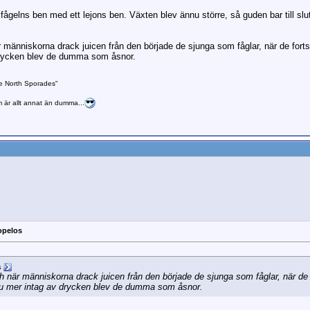
ågelns ben med ett lejons ben. Växten blev ännu större, så guden bar till sl
 människorna drack juicen från den började de sjunga som fåglar, när de forts
 drycken blev de dumma som åsnor.
he North Sporades"
m är allt annat än dumma...
opelos
a
 när människorna drack juicen från den började de sjunga som fåglar, när de f
nu mer intag av drycken blev de dumma som åsnor.