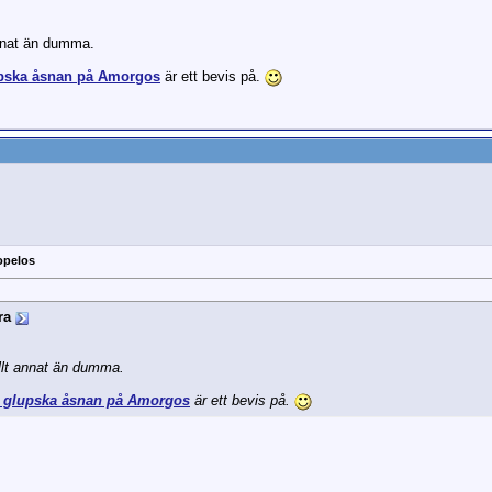
annat än dumma.
upska åsnan på Amorgos
är ett bevis på.
opelos
ra
llt annat än dumma.
h glupska åsnan på Amorgos
är ett bevis på.