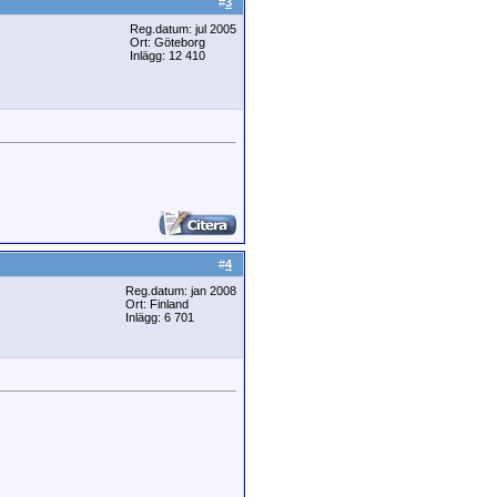
#
3
Reg.datum: jul 2005
Ort: Göteborg
Inlägg: 12 410
#
4
Reg.datum: jan 2008
Ort: Finland
Inlägg: 6 701