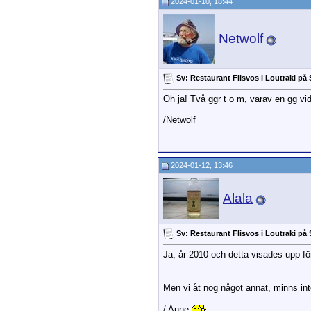
2024-01-10, 18:44
Netwolf
Sv: Restaurant Flisvos i Loutraki på
Oh ja! Två ggr t o m, varav en gg vid
/Netwolf
2024-01-12, 13:46
Alala
Sv: Restaurant Flisvos i Loutraki på
Ja, år 2010 och detta visades upp f
Men vi åt nog något annat, minns int
/ Anne