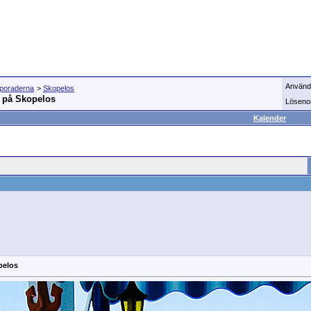
Använd
Sporaderna
>
Skopelos
i på Skopelos
Löseno
Kalender
pelos