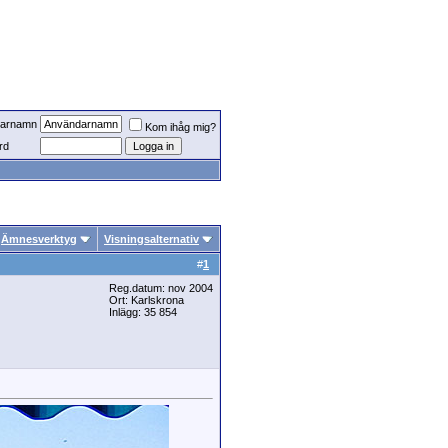
arnamn
Kom ihåg mig?
rd
Ämnesverktyg
Visningsalternativ
#
1
Reg.datum: nov 2004
Ort: Karlskrona
Inlägg: 35 854