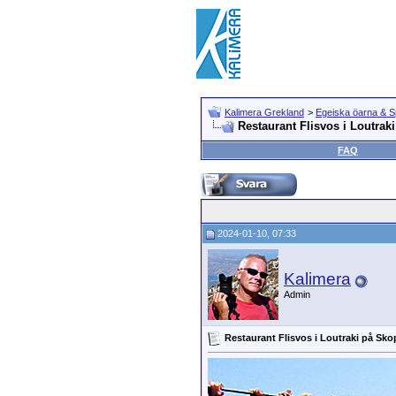
Kalimera Grekland
>
Egeiska öarna & 
Restaurant Flisvos i Loutrak
FAQ
2024-01-10, 07:33
Kalimera
Admin
Restaurant Flisvos i Loutraki på Sko