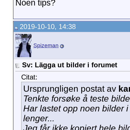
Noen tips?
2019-10-10, 14:38
Spizeman
Sv: Lägga ut bilder i forumet
Citat:
Ursprungligen postat av
ka
Tenkte forsøke å teste bilde
Har lastet opp noen bilder
lenger...
Jeg får ikke kopiert hele b