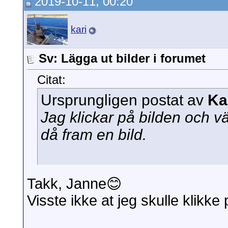
2019-10-11, 00:20
kari
Sv: Lägga ut bilder i forumet
Citat:
Ursprungligen postat av
Ka
Jag klickar på bilden och vä
då fram en bild.
Takk, Janne😊
Visste ikke at jeg skulle klikke p