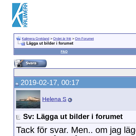
Kalimera Grekland
>
Ordet är fritt
>
Om Forumet
Lägga ut bilder i forumet
FAQ
2019-02-17, 00:17
Helena S
Sv: Lägga ut bilder i forumet
Tack för svar. Men.. om jag läg