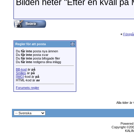
Bilden heter "Efter en kväll på M
«
Föregå
Regler för att posta
Du
får inte
posta nya ämnen
Du
får inte
posta svar
Du
får inte
posta bifogade filer
Du
får inte
redigera dina inlägg
BB-kod
är
på
Smilies
är
på
[IMG]
-kod är
på
HTML-kod är
av
Forumets regler
Alla tider ä
Powered b
Copyright ©2000
KALI