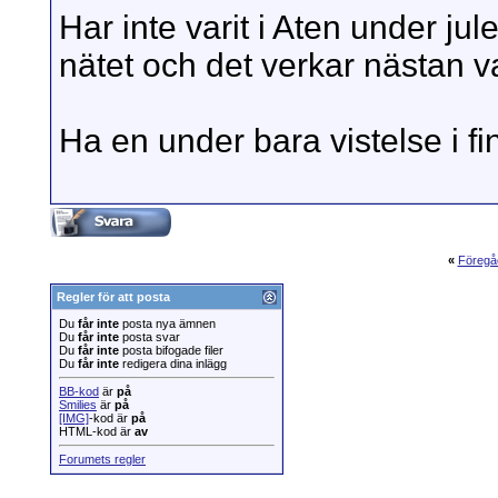
Har inte varit i Aten under ju
nätet och det verkar nästan va
Ha en under bara vistelse i fi
«
Föregå
Regler för att posta
Du
får inte
posta nya ämnen
Du
får inte
posta svar
Du
får inte
posta bifogade filer
Du
får inte
redigera dina inlägg
BB-kod
är
på
Smilies
är
på
[IMG]
-kod är
på
HTML-kod är
av
Forumets regler