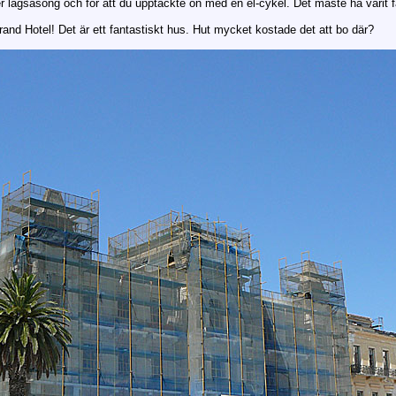
er lågsäsong och för att du upptäckte ön med en el-cykel. Det måste ha varit fa
nd Hotel! Det är ett fantastiskt hus. Hut mycket kostade det att bo där?