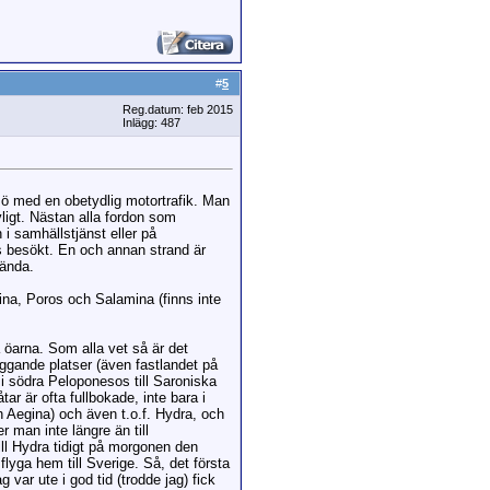
#
5
Reg.datum: feb 2015
Inlägg: 487
 ö med en obetydlig motortrafik. Man
ligt. Nästan alla fordon som
 i samhällstjänst eller på
ls besökt. En och annan strand är
vända.
gina, Poros och Salamina (finns inte
 öarna. Som alla vet så är det
liggande platser (även fastlandet på
r i södra Peloponesos till Saroniska
ar är ofta fullbokade, inte bara i
h Aegina) och även t.o.f. Hydra, och
 man inte längre än till
till Hydra tidigt på morgonen den
lyga hem till Sverige. Så, det första
g var ute i god tid (trodde jag) fick