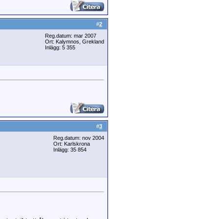
#
2
Reg.datum: mar 2007
Ort: Kalymnos, Grekland
Inlägg: 5 355
#
3
Reg.datum: nov 2004
Ort: Karlskrona
Inlägg: 35 854