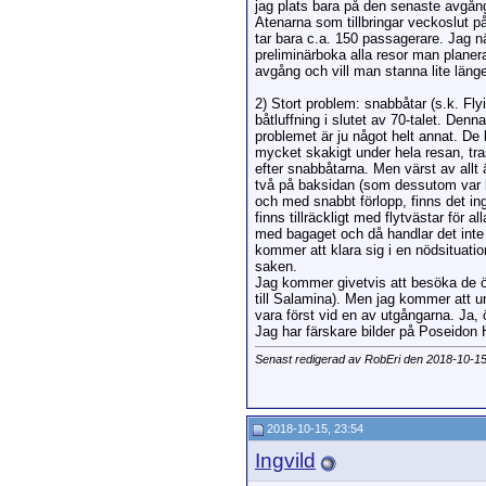
jag plats bara på den senaste avgånge
Atenarna som tillbringar veckoslut 
tar bara c.a. 150 passagerare. Jag nä
preliminärboka alla resor man planera
avgång och vill man stanna lite läng
2) Stort problem: snabbåtar (s.k. Fl
båtluffning i slutet av 70-talet. Den
problemet är ju något helt annat. De
mycket skakigt under hela resan, tras
efter snabbåtarna. Men värst av all
två på baksidan (som dessutom var bl
och med snabbt förlopp, finns det in
finns tillräckligt med flytvästar för 
med bagaget och då handlar det inte 
kommer att klara sig i en nödsituati
saken.
Jag kommer givetvis att besöka de öv
till Salamina). Men jag kommer att un
vara först vid en av utgångarna. Ja, 
Jag har färskare bilder på Poseidon H
Senast redigerad av RobEri den 2018-10-1
2018-10-15, 23:54
Ingvild