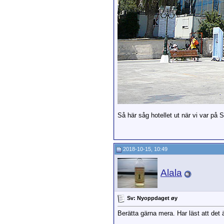
Så här såg hotellet ut när vi var på S
2018-10-15, 10:49
Alala
Sv: Nyoppdaget øy
Berätta gärna mera. Har läst att det 