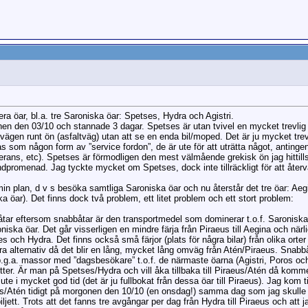
era öar, bl.a. tre Saroniska öar: Spetses, Hydra och Agistri.
nen den 03/10 och stannade 3 dagar. Spetses är utan tvivel en mycket trevlig
vägen runt ön (asfaltväg) utan att se en enda bil/moped. Det är ju mycket trev
s som någon form av ”service fordon”, de är ute för att uträtta något, antingen
erans, etc). Spetses är förmodligen den mest välmående grekisk ön jag hittil
promenad. Jag tyckte mycket om Spetses, dock inte tillräckligt för att åter
 min plan, d v s besöka samtliga Saroniska öar och nu återstår det tre öar: Ae
 öar). Det finns dock två problem, ett litet problem och ett stort problem:
 båtar eftersom snabbåtar är den transportmedel som dominerar t.o.f. Saroniska
oniska öar. Det går visserligen en mindre färja från Piraeus till Aegina och när
es och Hydra. Det finns också små färjor (plats för några bilar) från olika orte
bra alternativ då det blir en lång, mycket lång omväg från Atén/Piraeus. Snabbåt
a p.g.a. massor med ”dagsbesökare” t.o.f. de närmaste öarna (Agistri, Poros oc
tter. Är man på Spetses/Hydra och vill åka tillbaka till Piraeus/Atén då kommer
te i mycket god tid (det är ju fullbokat från dessa öar till Piraeus). Jag kom 
aeus/Atén tidigt på morgonen den 10/10 (en onsdag!) samma dag som jag skulle f
ljett. Trots att det fanns tre avgångar per dag från Hydra till Piraeus och att ja