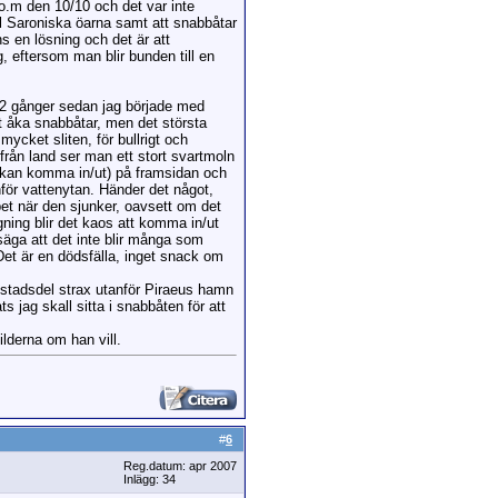
.o.m den 10/10 och det var inte
l Saroniska öarna samt att snabbåtar
s en lösning och det är att
g, eftersom man blir bunden till en
r 2 gånger sedan jag började med
tt åka snabbåtar, men det största
ycket sliten, för bullrigt och
 från land ser man ett stort svartmoln
g kan komma in/ut) på framsidan och
för vattenytan. Händer det något,
pet när den sjunker, oavsett om det
igning blir det kaos att komma in/ut
säga att det inte blir många som
Det är en dödsfälla, inget snack om
/stadsdel strax utanför Piraeus hamn
 jag skall sitta i snabbåten för att
lderna om han vill.
#
6
Reg.datum: apr 2007
Inlägg: 34