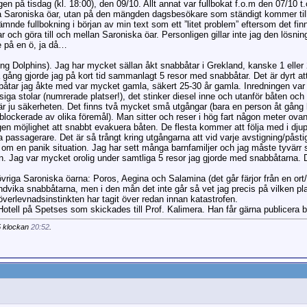
n på tisdag (kl. 18:00), den 09/10. Allt annat var fullbokat f.o.m den 07/10 t
på Saroniska öar, utan på den mängden dagsbesökare som ständigt kommer til
mnde fullbokning i början av min text som ett ”litet problem” eftersom det finn
r och göra till och mellan Saroniska öar. Personligen gillar inte jag den lösnin
e på en ö, ja då…
ying Dolphins). Jag har mycket sällan åkt snabbåtar i Grekland, kanske 1 elle
na gång gjorde jag på kort tid sammanlagt 5 resor med snabbåtar. Det är dyrt a
 båtar jag åkte med var mycket gamla, säkert 25-30 år gamla. Inredningen var m
iga stolar (numrerade platser!), det stinker diesel inne och utanför båten och
t är ju säkerheten. Det finns två mycket små utgångar (bara en person åt gån
ockerade av olika föremål). Man sitter och reser i hög fart någon meter ovan
gen möjlighet att snabbt evakuera båten. De flesta kommer att följa med i dju
alla passagerare. Det är så trångt kring utgångarna att vid varje avstigning/påst
om en panik situation. Jag har sett många barnfamiljer och jag måste tyvärr 
on. Jag var mycket orolig under samtliga 5 resor jag gjorde med snabbåtarna. 
riga Saroniska öarna: Poros, Aegina och Salamina (det går färjor från en ort
dvika snabbåtarna, men i den mån det inte går så vet jag precis på vilken plats
överlevnadsinstinkten har tagit över redan innan katastrofen.
otell på Spetses som skickades till Prof. Kalimera. Han får gärna publicera bi
5 klockan
20:52
.