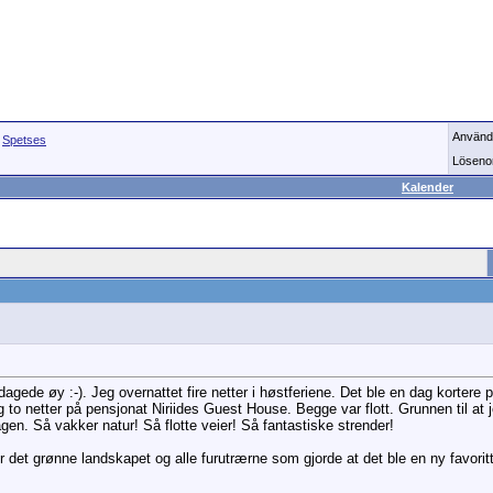
Använd
>
Spetses
Löseno
Kalender
dagede øy :-). Jeg overnattet fire netter i høstferiene. Det ble en dag korter
to netter på pensjonat Niriides Guest House. Begge var flott. Grunnen til at j
agen. Så vakker natur! Så flotte veier! Så fantastiske strender!
r det grønne landskapet og alle furutrærne som gjorde at det ble en ny favorit