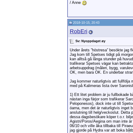
/ Anne
2018-10-15, 20:43
RobEri
Sv: Nyoppdaget øy
Under årets ”höstresa” besökte jag fl
Jag kom till Spetses tidigt på morgo
kan alltså gå långa stunder på huvud
trafikerar Spetses vägar kan betrakta
arbetsuppdrag (måleri, bygg, varulev
OK, men bara OK. En underbar strand
Jag kommer naturligtvis att fullfölja
med på Kalimeras lista över Saroniska
1) Ett litet problem är ju fullbokade
nästan inga färjor som trafikerar Sar
Peloponesos), dock inte ut till Spets
öarna, men det är naturligtvis inget 
anslutning till helg/veckoslut. Dett
dessa dagsbesökare köper t.o.r. bilje
Agistri/Poros/Aegina om man inte är u
06/10 och ville åka tillbaka till Pir
jag gjorde på Hydra var att boka båtbi