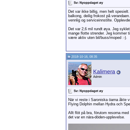
Sv: Nyoppdaget øy
Det var ikke billig, men helt spesielt
balkong, deilig frokost på verandaen.
vennlig og serviceinnstilte. Opplevde
Det var 2,6 mil rundt øya. Jeg sykle
mange flotte strender. Jeg kommer ti
være aktiv uten bil/buss/moped :-).
2018-10-16, 08:35
Kalimera
Admin
Sv: Nyoppdaget øy
När vi reste i Saroniska öarna åkte vi
Flying Dolphin mellan Hydra och Spe
Allt flöt på bra, förutom resorna med
det var en nära-döden-upplevelse.