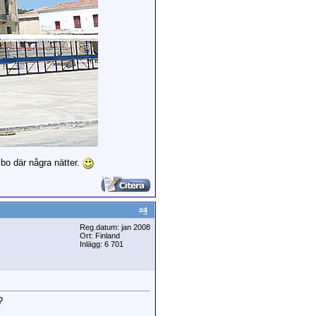
a bo där några nätter.
#
4
Reg.datum: jan 2008
Ort: Finland
Inlägg: 6 701
?