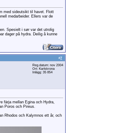
m med sideutsikt til havet. Flott
nell medarbeider. Ellers var de
. Spesielt i sør var det utrolig
par dager på hydra. Deilig å kunne
#
7
Reg.datum: nov 2004
Ort: Karlskrona
Inlägg: 35 854
re färja mellan Egina och Hydra,
an Poros och Pireus.
ellan Rhodos och Kalymnos ett år, och