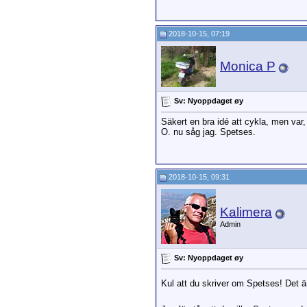
2018-10-15, 07:19
Monica P
Sv: Nyoppdaget øy
Säkert en bra idé att cykla, men var,
O. nu såg jag. Spetses.
2018-10-15, 09:31
Kalimera
Admin
Sv: Nyoppdaget øy
Kul att du skriver om Spetses! Det är