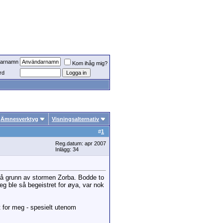
arnamn
Kom ihåg mig?
rd
Ämnesverktyg
Visningsalternativ
#
1
Reg.datum: apr 2007
Inlägg: 34
e på grunn av stormen Zorba. Bodde to
eg ble så begeistret for øya, var nok
t for meg - spesielt utenom