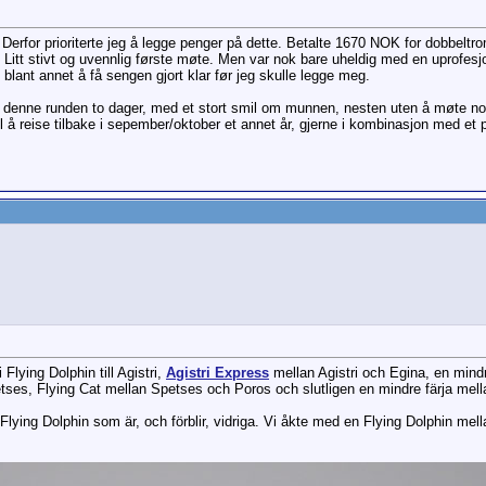
. Derfor prioriterte jeg å legge penger på dette. Betalte 1670 NOK for dobbeltro
 Litt stivt og uvennlig første møte. Men var nok bare uheldig med en uprofesjo
 blant annet å få sengen gjort klar før jeg skulle legge meg.
t denne runden to dager, med et stort smil om munnen, nesten uten å møte noen
l å reise tilbake i sepember/oktober et annet år, gjerne i kombinasjon med et 
 Flying Dolphin till Agistri,
Agistri Express
mellan Agistri och Egina, en mind
tses, Flying Cat mellan Spetses och Poros och slutligen en mindre färja mell
 Flying Dolphin som är, och förblir, vidriga. Vi åkte med en Flying Dolphin m