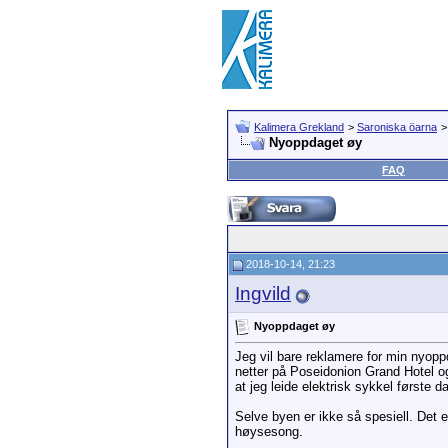
Kalimera Grekland
>
Saroniska öarna
Nyoppdaget øy
FAQ
2018-10-14, 21:23
Ingvild
Nyoppdaget øy
Jeg vil bare reklamere for min nyopp
netter på Poseidonion Grand Hotel og 
at jeg leide elektrisk sykkel første d
Selve byen er ikke så spesiell. Det e
høysesong.