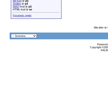
BB-kod
är
på
Smilies
är
på
[IMG]
-kod är
på
HTML-kod är
av
Forumets regler
Alla tider ä
Powered b
Copyright ©2000
KALI