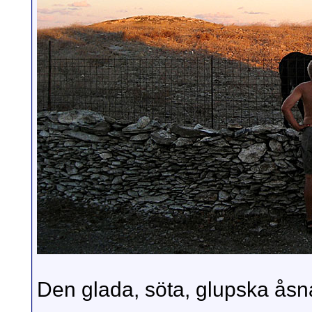
Den glada, söta, glupska åsn