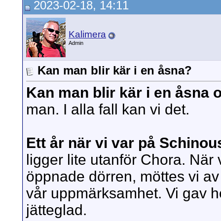
2023-02-18, 14:11
Kalimera
Admin
Kan man blir kär i en åsna?
Kan man blir kär i en åsna
man. I alla fall kan vi det.
Ett år när vi var på Schino
ligger lite utanför Chora. Nä
öppnade dörren, möttes vi av
vår uppmärksamhet. Vi gav ho
jätteglad.