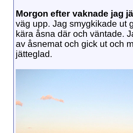
Morgon efter vaknade jag jät
väg upp. Jag smygkikade ut g
kära åsna där och väntade. J
av åsnemat och gick ut och 
jätteglad.