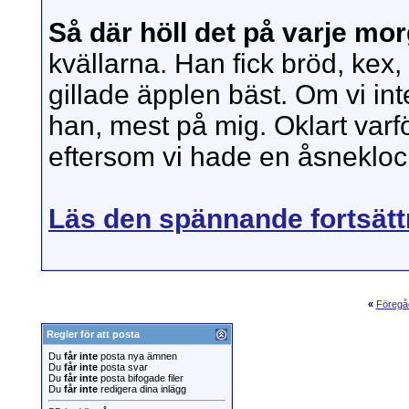
Så där höll det på varje mo
kvällarna. Han fick bröd, kex
gillade äpplen bäst. Om vi in
han, mest på mig. Oklart varf
eftersom vi hade en åsnekloc
Läs den spännande fortsätt
«
Föregå
Regler för att posta
Du
får inte
posta nya ämnen
Du
får inte
posta svar
Du
får inte
posta bifogade filer
Du
får inte
redigera dina inlägg