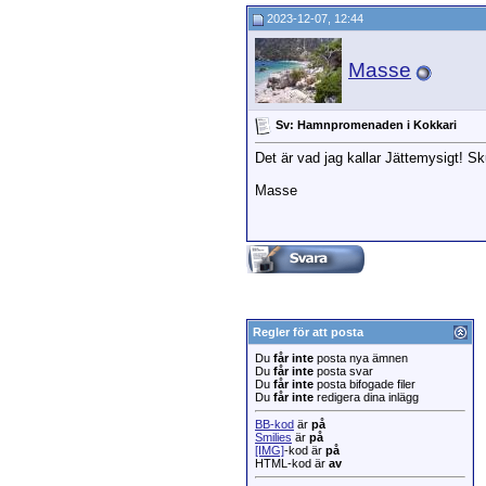
2023-12-07, 12:44
Masse
Sv: Hamnpromenaden i Kokkari
Det är vad jag kallar Jättemysigt! Sk
Masse
Regler för att posta
Du
får inte
posta nya ämnen
Du
får inte
posta svar
Du
får inte
posta bifogade filer
Du
får inte
redigera dina inlägg
BB-kod
är
på
Smilies
är
på
[IMG]
-kod är
på
HTML-kod är
av