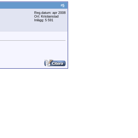
#
5
Reg.datum: apr 2008
Ort: Kristianstad
Inlägg: 5 591