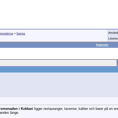
Använd
Sporaderna
>
Samos
Löseno
Kalender
romenaden i Kokkari
ligger restauranger, tavernor, kaféer och barer på en en
ttandes länge.