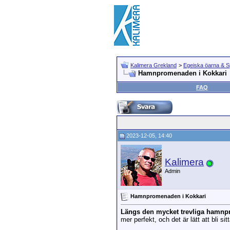
Kalimera Grekland
>
Egeiska öarna & 
Hamnpromenaden i Kokkari
FAQ
2023-12-05, 14:40
Kalimera
Admin
Hamnpromenaden i Kokkari
Längs den mycket trevliga hamnp
mer perfekt, och det är lätt att bli si