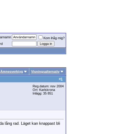
arnamn
Kom ihåg mig?
rd
Ämnesverktyg
Visningsalternativ
#
1
Reg.datum: nov 2004
Ort: Karlskrona
Inlägg: 35 851
da lång rad. Läget kan knappast bli