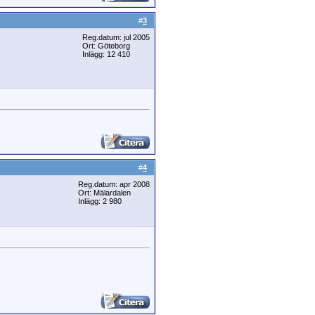
#
3
Reg.datum: jul 2005
Ort: Göteborg
Inlägg: 12 410
#
4
Reg.datum: apr 2008
Ort: Mälardalen
Inlägg: 2 980