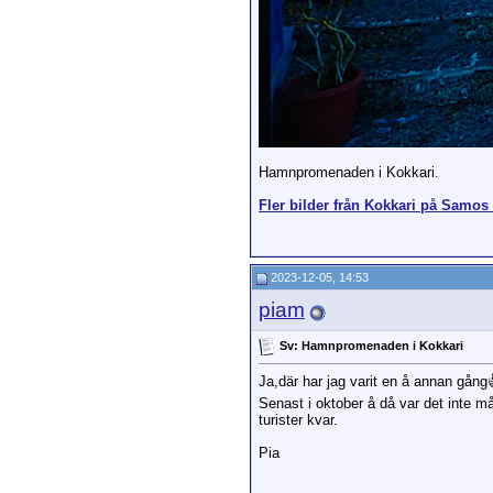
Hamnpromenaden i Kokkari.
Fler bilder från Kokkari på Samos 
2023-12-05, 14:53
piam
Sv: Hamnpromenaden i Kokkari
Ja,där har jag varit en å annan gång
Senast i oktober å då var det inte m
turister kvar.
Pia