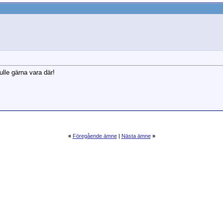
ulle gärna vara där!
«
Föregående ämne
|
Nästa ämne
»