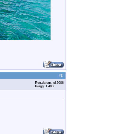
#
2
Reg.datum: jul 2006
Inlägg: 1 483