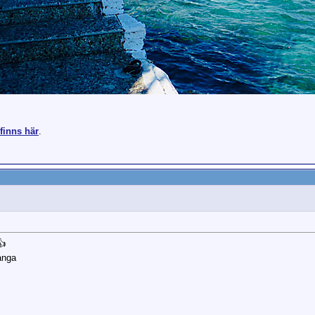
finns här
.
👍
ånga