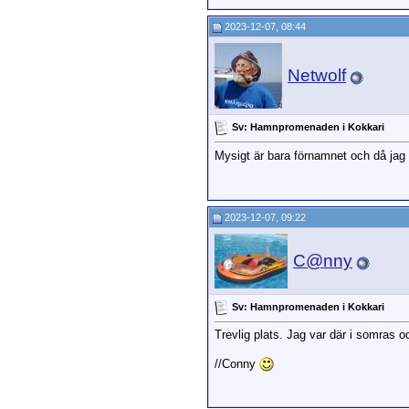
2023-12-07, 08:44
Netwolf
Sv: Hamnpromenaden i Kokkari
Mysigt är bara förnamnet och då jag
2023-12-07, 09:22
C@nny
Sv: Hamnpromenaden i Kokkari
Trevlig plats. Jag var där i somras oc
//Conny