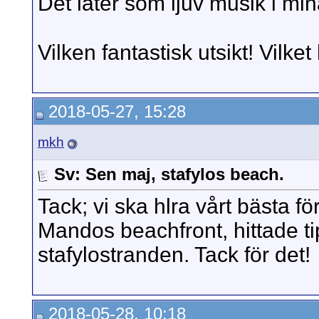
Det låter som ljuv musik i mi
Vilken fantastisk utsikt! Vilket
2018-05-27, 15:28
mkh
Sv: Sen maj, stafylos beach.
Tack; vi ska hlra vårt bästa fö
Mandos beachfront, hittade t
stafylostranden. Tack för det!
2018-05-28, 10:18