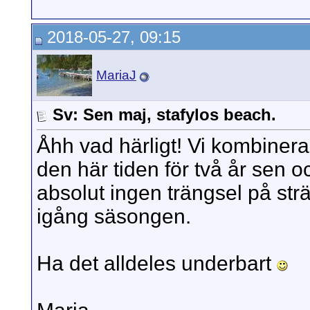
2018-05-27, 09:15
MariaJ
Sv: Sen maj, stafylos beach.
Åhh vad härligt! Vi kombiner
den här tiden för två år sen o
absolut ingen trängsel på st
igång säsongen.
Ha det alldeles underbart