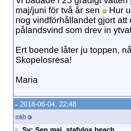
Vi badade i 25 gradigt vatte
maj/juni för två år sen
Hur u
nog vindförhållandet gjort at
pålandsvind som drev in ytvat
Ert boende låter ju toppen, nåt
Skopelosresa!
Maria
2018-06-04, 22:48
mkh
Sv: Sen maj, stafylos beach.