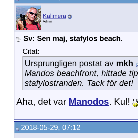
Kalimera
Admin
Sv: Sen maj, stafylos beach.
Citat:
Ursprungligen postat av
mkh
Mandos beachfront, hittade ti
stafylostranden. Tack för det!
Aha, det var
Manodos
. Kul!
2018-05-29, 07:12