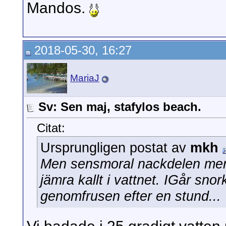
Mandos.
2018-05-30, 16:27
MariaJ
Sv: Sen maj, stafylos beach.
Citat:
Ursprungligen postat av
mkh
Men sensmoral nackdelen men at
jämra kallt i vattnet. IGår sno
genomfrusen efter en stund...