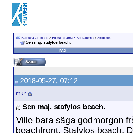
Kalimera Grekland
>
Egeiska öarna & Sporaderna
>
Skopelos
Sen maj, stafylos beach.
FAQ
2018-05-27, 07:12
mkh
Sen maj, stafylos beach.
Ville bara säga godmorgon f
beachfront. Stafylos beach. De