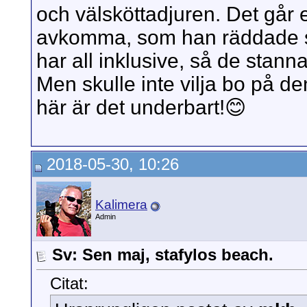
och välsköttadjuren. Det går 
avkomma, som han räddade s
har all inklusive, så de stannar
Men skulle inte vilja bo på 
här är det underbart!😊
2018-05-30, 10:26
Kalimera
Admin
Sv: Sen maj, stafylos beach.
Citat: