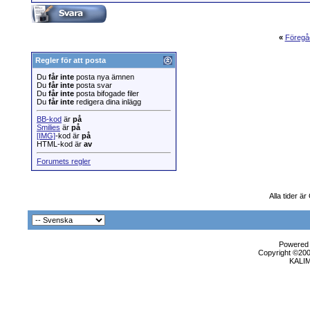
«
Föregå
Regler för att posta
Du
får inte
posta nya ämnen
Du
får inte
posta svar
Du
får inte
posta bifogade filer
Du
får inte
redigera dina inlägg
BB-kod
är
på
Smilies
är
på
[IMG]
-kod är
på
HTML-kod är
av
Forumets regler
Alla tider ä
Powered b
Copyright ©2000
KALI