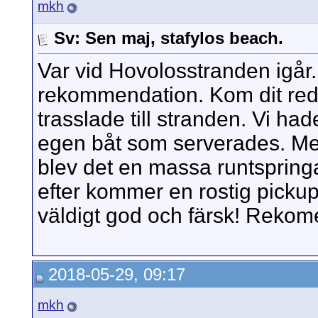
mkh
Sv: Sen maj, stafylos beach.
Var vid Hovolosstranden igår.
rekommendation. Kom dit reda
trasslade till stranden. Vi had
egen båt som serverades. Men
blev det en massa runtspring
efter kommer en rostig pickup
väldigt god och färsk! Rekome
2018-05-29, 09:17
mkh