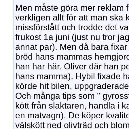
Men måste göra mer reklam f
verkligen allt för att man s
missförstått och trodde det va
frukost 1a juni (just nu tror jag
annat par). Men då bara fixar h
bröd hans mammas hemgjord
han har här. Oliver där han p
hans mamma). Hybil fixade ha
körde hit bilen, uppgraderade
Och många tips som " gyrosst
kött från slaktaren, handla i k
en matvagn). De köper kvalite
välskött ned olivträd och bl