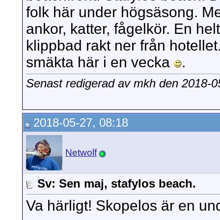
folk här under högsäsong. Men
ankor, katter, fågelkör. En hel
klippbad rakt ner från hotellet
smäkta här i en vecka
.
Senast redigerad av mkh den 2018-0
2018-05-27, 08:18
Netwolf
Sv: Sen maj, stafylos beach.
Va härligt! Skopelos är en un