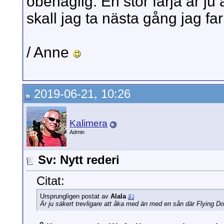
obehaglig. En stor färja är ju 
skall jag ta nästa gång jag far t
/ Anne
2019-06-21, 10:26
Kalimera
Admin
Sv: Nytt rederi
Citat:
Ursprungligen postat av
Alala
Är ju säkert trevligare att åka med än med en sån där Flying D