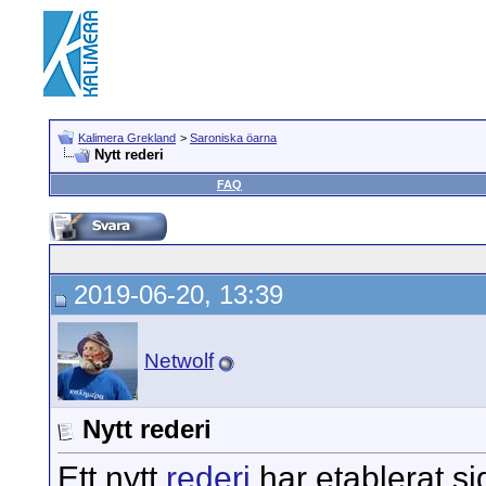
Kalimera Grekland
>
Saroniska öarna
Nytt rederi
FAQ
2019-06-20, 13:39
Netwolf
Nytt rederi
Ett nytt
rederi
har etablerat si