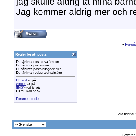
jag skulle aldrig ta mina barn
Jag kommer aldrig mer och re
«
Föregå
Regler för att posta
Du
får inte
posta nya ämnen
Du
får inte
posta svar
Du
får inte
posta bifogade filer
Du
får inte
redigera dina inlägg
BB-kod
är
på
Smilies
är
på
[IMG]
-kod är
på
HTML-kod är
av
Forumets regler
Alla tider ä
Powered b