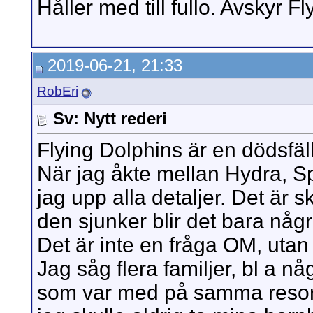
Håller med till fullo. Avskyr F
2019-06-21, 21:33
RobEri
Sv: Nytt rederi
Flying Dolphins är en dödsfäl
När jag åkte mellan Hydra, Sp
jag upp alla detaljer. Det är s
den sjunker blir det bara någ
Det är inte en fråga OM, uta
Jag såg flera familjer, bl a 
som var med på samma resor j