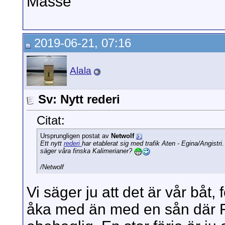
Masse
2019-06-21, 07:16
Alala
Sv: Nytt rederi
Citat:
Ursprungligen postat av
Netwolf
Ett nytt
rederi
har etablerat sig med trafik Aten - Egina/Angist
säger våra finska Kalimerianer?
/Netwolf
Vi säger ju att det är vår båt, 
åka med än med en sån där F