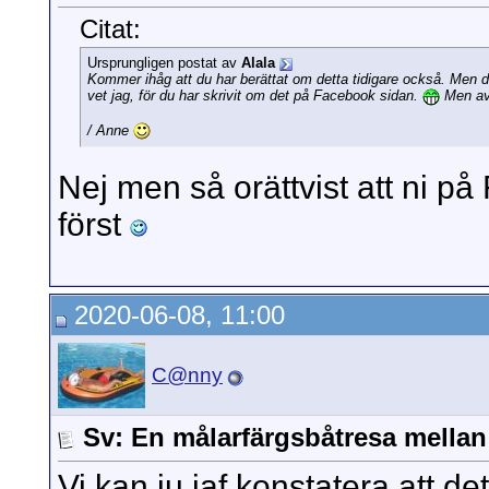
Citat:
Ursprungligen postat av
Alala
Kommer ihåg att du har berättat om detta tidigare också. Men 
vet jag, för du har skrivit om det på Facebook sidan.
Men avs
/ Anne
Nej men så orättvist att ni p
först
2020-06-08, 11:00
C@nny
Sv: En målarfärgsbåtresa mella
Vi kan ju iaf konstatera att de