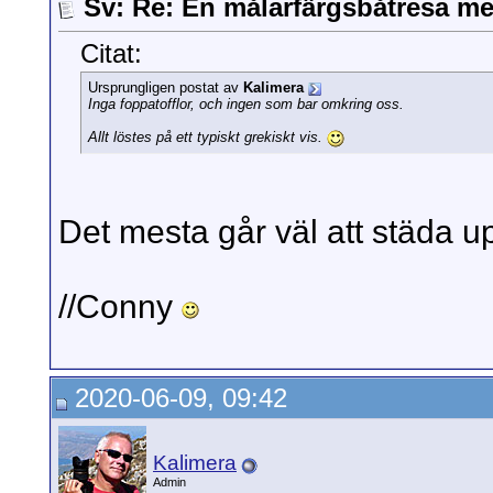
Sv: Re: En målarfärgsbåtresa m
Citat:
Ursprungligen postat av
Kalimera
Inga foppatofflor, och ingen som bar omkring oss.
Allt löstes på ett typiskt grekiskt vis.
Det mesta går väl att städa
//Conny
2020-06-09, 09:42
Kalimera
Admin