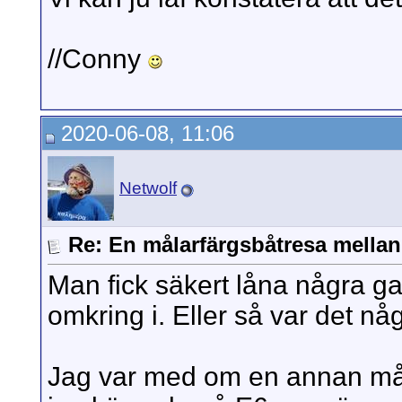
//Conny
2020-06-08, 11:06
Netwolf
Re: En målarfärgsbåtresa mella
Man fick säkert låna några g
omkring i. Eller så var det n
Jag var med om en annan mål