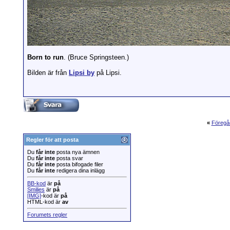
Born to run
. (Bruce Springsteen.)
Bilden är från
Lipsi by
på Lipsi.
«
Föregå
Regler för att posta
Du
får inte
posta nya ämnen
Du
får inte
posta svar
Du
får inte
posta bifogade filer
Du
får inte
redigera dina inlägg
BB-kod
är
på
Smilies
är
på
[IMG]
-kod är
på
HTML-kod är
av
Forumets regler