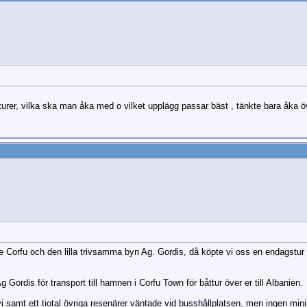
rer, vilka ska man åka med o vilket upplägg passar bäst , tänkte bara åka öv
de Corfu och den lilla trivsamma byn Ag. Gordis, då köpte vi oss en endagstur ti
Gordis för transport till hamnen i Corfu Town för båttur över er till Albanien.
vi samt ett tiotal övriga resenärer väntade vid busshållplatsen, men ingen min