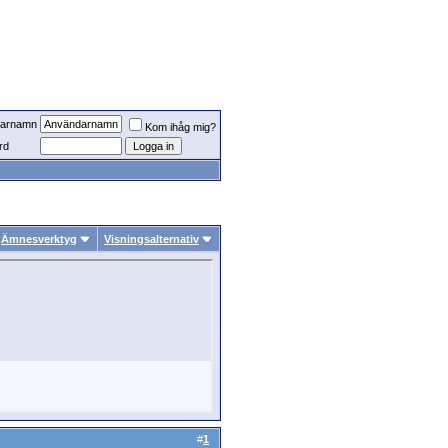
arnamn
Kom ihåg mig?
rd
Ämnesverktyg
Visningsalternativ
#
1