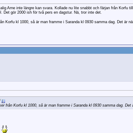
lig Arne inte längre kan svara. Kollade nu lite snabbt och färjan från Korfu t
Det gör 2000 ish för två pers en dagstur. Nä, tror inte det.
från Korfu kl 1000, så är man framme i Saranda kl 0930 samma dag. Det är näs
f
ker från Korfu kl 1000, så är man framme i Saranda kl 0930 samma dag. Det är
t.