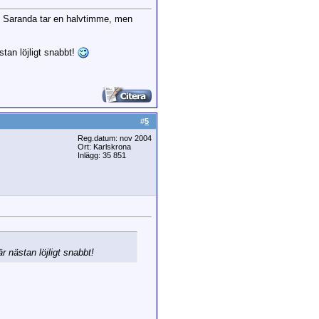
ill Saranda tar en halvtimme, men
tan löjligt snabbt!
#
5
Reg.datum: nov 2004
Ort: Karlskrona
Inlägg: 35 851
 nästan löjligt snabbt!