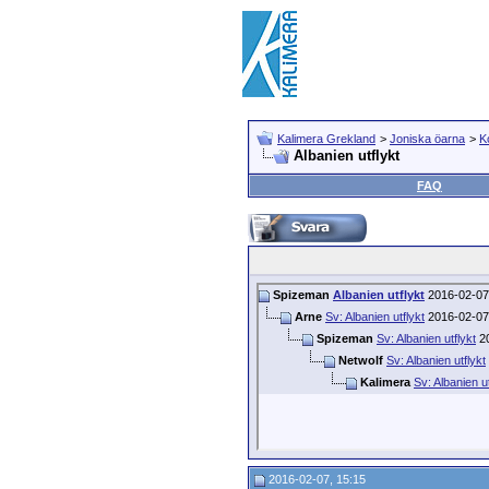
Kalimera Grekland
>
Joniska öarna
>
K
Albanien utflykt
FAQ
Spizeman
Albanien utflykt
2016-02-0
Arne
Sv: Albanien utflykt
2016-02-0
Spizeman
Sv: Albanien utflykt
20
Netwolf
Sv: Albanien utflykt
Kalimera
Sv: Albanien ut
2016-02-07, 15:15