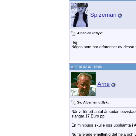
Spizeman
Albanien utflykt
Hej
Någon som har erfarenhet av dessa tu
2016-02-07, 16:08
Arne
Sv: Albanien utflykt
När vi för ett antal år sedan bevista
slängar 17 Euro pp.
En minibuss skulle oss upphämta i Ag 
Nu fallerade emellertid det hela och 