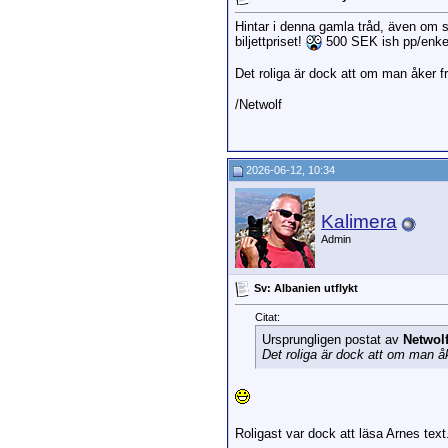
Hintar i denna gamla tråd, även om sa
biljettpriset!
500 SEK ish pp/enkel. 
Det roliga är dock att om man åker 
/Netwolf
2026-06-12, 10:34
Kalimera
Admin
Sv: Albanien utflykt
Citat:
Ursprungligen postat av
Netwol
Det roliga är dock att om man å
Roligast var dock att läsa Arnes tex