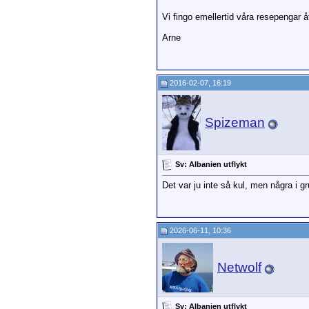
Vi fingo emellertid våra resepengar 
Arne
2016-02-07, 16:19
Spizeman
Sv: Albanien utflykt
Det var ju inte så kul, men några i 
2026-06-11, 10:36
Netwolf
Sv: Albanien utflykt