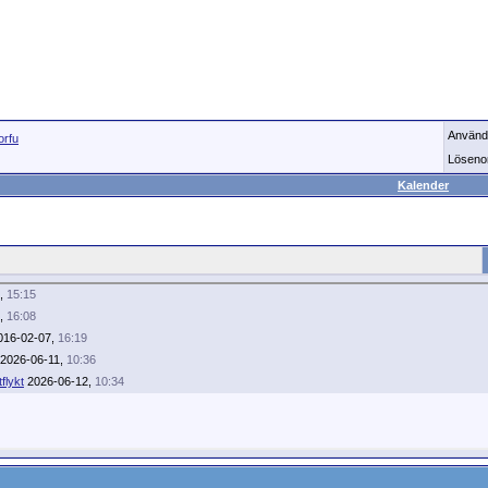
Använd
orfu
Löseno
Kalender
7,
15:15
7,
16:08
16-02-07,
16:19
2026-06-11,
10:36
flykt
2026-06-12,
10:34