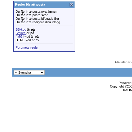
Regler för att posta
Du
får inte
posta nya ämnen
Du
får inte
posta svar
Du
får inte
posta bifogade filer
Du
får inte
redigera dina inlägg
BB-kod
är
på
Smilies
är
på
[IMG]
-kod är
på
HTML-kod är
av
Forumets regler
Alla tider ä
Powered b
Copyright ©2000
KALI