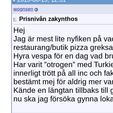
wognsen
Prisnivån zakynthos
Hej
Jag är mest lite nyfiken på va
restaurang/butik pizza greksa
Hyra vespa för en dag vad br
Har varit ”otrogen” med Turki
innerligt trött på all inc och f
bestämt mej för aldrig mer vark
Kände en längtan tillbaks till
nu ska jag försöka gynna loka