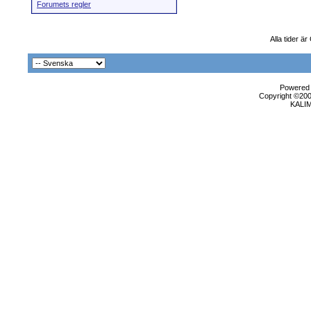
Forumets regler
Alla tider ä
Powered b
Copyright ©2000
KALI