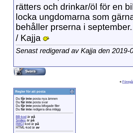
rätters och drinkar/öl för en bi
locka ungdomarna som gärna 
behåller prserna i september.
/ Kajja
Senast redigerad av Kajja den 2019-
«
Föregå
Regler för att posta
Du
får inte
posta nya ämnen
Du
får inte
posta svar
Du
får inte
posta bifogade filer
Du
får inte
redigera dina inlägg
BB-kod
är
på
Smilies
är
på
[IMG]
-kod är
på
HTML-kod är
av