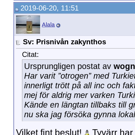
2019-06-20, 11:51
Alala
Sv: Prisnivån zakynthos
Citat:
Ursprungligen postat av
wogn
Har varit ”otrogen” med Turkie
innerligt trött på all inc och f
mej för aldrig mer varken Turkie
Kände en längtan tillbaks till 
nu ska jag försöka gynna lokal
Vilket fint beslut!
Tyvärr har 