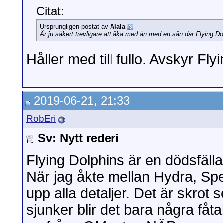
Citat:
Ursprungligen postat av
Alala
Är ju säkert trevligare att åka med än med en sån där Flying D
Håller med till fullo. Avskyr Fl
2019-06-21, 21:33
RobEri
Sv: Nytt rederi
Flying Dolphins är en dödsfälla
När jag åkte mellan Hydra, Spet
upp alla detaljer. Det är skrot 
sjunker blir det bara några fåt