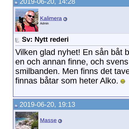
2019-06-20, 14:28
Kalimera
Admin
Sv: Nytt rederi
Vilken glad nyhet! En sån båt
en och annan finne, och svensk
smilbanden. Men finns det tave
finnas båtar som heter Alko.
2019-06-20, 19:13
Masse