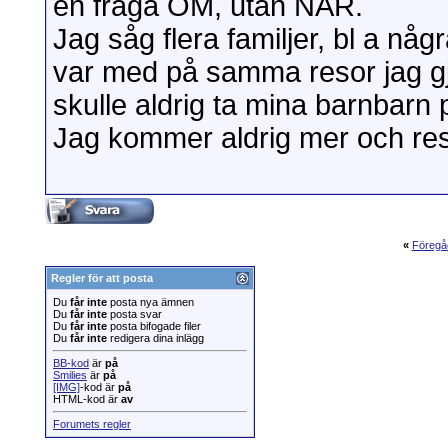
en fråga OM, utan NÄR.
Jag såg flera familjer, bl a n
var med på samma resor jag gj
skulle aldrig ta mina barnbarn 
Jag kommer aldrig mer och res
«
Föregå
Regler för att posta
Du
får inte
posta nya ämnen
Du
får inte
posta svar
Du
får inte
posta bifogade filer
Du
får inte
redigera dina inlägg
BB-kod
är
på
Smilies
är
på
[IMG]
-kod är
på
HTML-kod är
av
Forumets regler