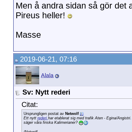
Men å andra sidan så gör det al
Pireus heller!
Masse
2019-06-21, 07:16
Alala
Sv: Nytt rederi
Citat:
Ursprungligen postat av
Netwolf
Ett nytt
rederi
har etablerat sig med trafik Aten - Egina/Angist
säger våra finska Kalimerianer?
/Netwolf