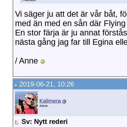
Vi säger ju att det är vår båt, f
med än med en sån där Flying 
En stor färja är ju annat förstås
nästa gång jag far till Egina elle
/ Anne
2019-06-21, 10:26
Kalimera
Admin
Sv: Nytt rederi