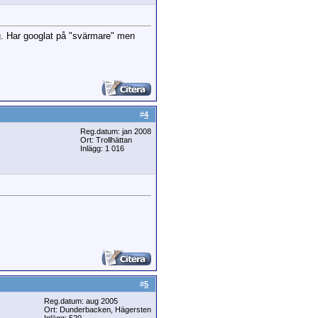
ång. Har googlat på "svärmare" men
#
4
Reg.datum: jan 2008
Ort: Trollhättan
Inlägg: 1 016
#
5
Reg.datum: aug 2005
Ort: Dunderbacken, Hägersten