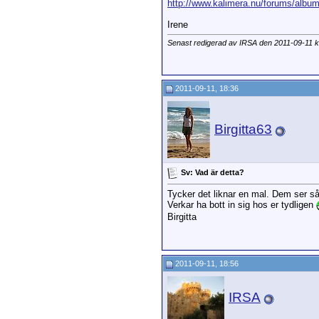
http://www.kalimera.nu/forums/album
Irene
Senast redigerad av IRSA den 2011-09-11 
2011-09-11, 18:36
Birgitta63
Sv: Vad är detta?
Tycker det liknar en mal. Dem ser så
Verkar ha bott in sig hos er tydligen
Birgitta
2011-09-11, 18:56
IRSA