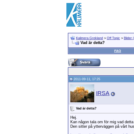
Kalimera Grekland
>
Off Topic
>
Bilder 
Vad är detta?
FAQ
2011-09-11, 17:25
IRSA
Vad är detta?
Hej.
Kan någon tala om för mig vad detta ä
Den sitter på ytterväggen på vårt hus,