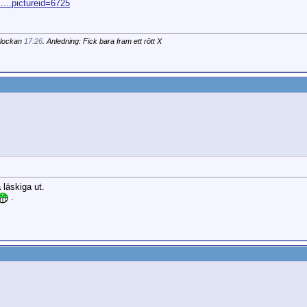
....pictureid=6725
klockan
17:26
. Anledning: Fick bara fram ett rött X
 läskiga ut.
.