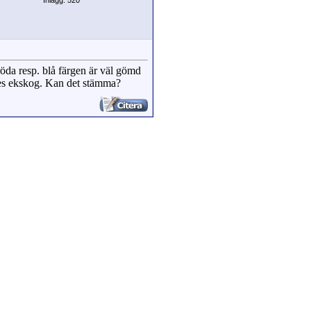
Inlägg: 520
röda resp. blå färgen är väl gömd
 gles ekskog. Kan det stämma?