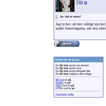
Titti
Sv: Vad är detta?
Jag tycker, att den väldigt mycket
under framvingarna, när den sitter
Regler för att posta
Du
får inte
posta nya ämnen
Du
får inte
posta svar
Du
får inte
posta bifogade filer
Du
får inte
redigera dina inlägg
BB-kod
är
på
Smilies
är
på
[IMG]
-kod är
på
HTML-kod är
av
Forumets regler