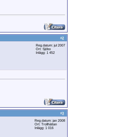
#
2
Reg.datum: jul 2007
Ort: Sjöbo
Inlägg: 1 452
#
3
Reg.datum: jan 2008
Ort: Trollhättan
Inlägg: 1 016