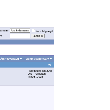
arnamn
Kom ihåg mig?
rd
Ämnesverktyg
Visningsalternativ
#
1
Reg.datum: jan 2008
Ort: Trollhättan
Inlägg: 1 016