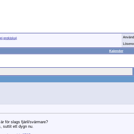
Använd
(ej grekiska)
Löseno
Kalender
r för slags fjäril/svärmare?
 suttit ett dygn nu.