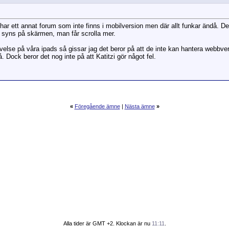
g har ett annat forum som inte finns i mobilversion men där allt funkar ändå. De
te syns på skärmen, man får scrolla mer.
else på våra ipads så gissar jag det beror på att de inte kan hantera webbv
å. Dock beror det nog inte på att Katitzi gör något fel.
«
Föregående ämne
|
Nästa ämne
»
Alla tider är GMT +2. Klockan är nu
11:11
.