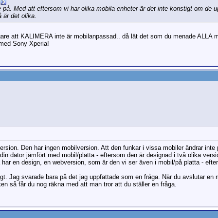
 på. Med att eftersom vi har olika mobila enheter är det inte konstigt om de up
 är det olika.
digare att KALIMERA inte är mobilanpassad.. då lät det som du menade ALLA m
r med Sony Xperia!
sion. Den har ingen mobilversion. Att den funkar i vissa mobiler ändrar inte 
din dator jämfört med mobil/platta - eftersom den är designad i två olika vers
a har en design, en webversion, som är den vi ser även i mobil/på platta - eft
igt. Jag svarade bara på det jag uppfattade som en fråga. När du avslutar e
en så får du nog räkna med att man tror att du ställer en fråga.