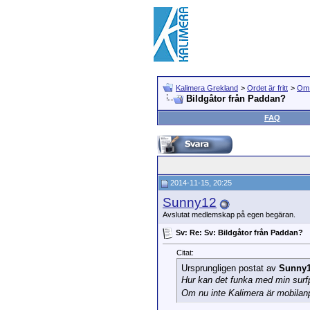
Kalimera Grekland
>
Ordet är fritt
>
Om 
Bildgåtor från Paddan?
FAQ
2014-11-15, 20:25
Sunny12
Avslutat medlemskap på egen begäran.
Sv: Re: Sv: Bildgåtor från Paddan?
Citat:
Ursprungligen postat av
Sunny
Hur kan det funka med min surf
Om nu inte Kalimera är mobila