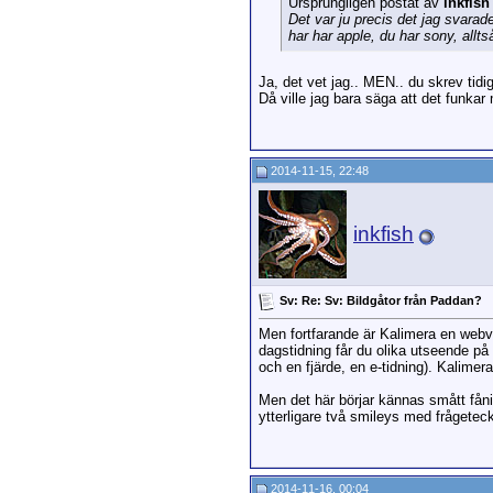
Ursprungligen postat av
inkfish
Det var ju precis det jag svarade
har har apple, du har sony, alltså
Ja, det vet jag.. MEN.. du skrev ti
Då ville jag bara säga att det funka
2014-11-15, 22:48
inkfish
Sv: Re: Sv: Bildgåtor från Paddan?
Men fortfarande är Kalimera en webver
dagstidning får du olika utseende på 
och en fjärde, en e-tidning). Kalimer
Men det här börjar kännas smått fån
ytterligare två smileys med frågeteck
2014-11-16, 00:04