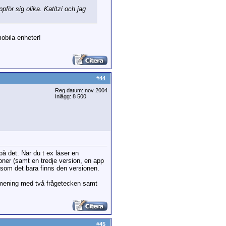
pför sig olika. Katitzi och jag
obila enheter!
#
44
Reg.datum: nov 2004
Inlägg: 8 500
på det. När du t ex läser en
ioner (samt en tredje version, en app
ersom det bara finns den versionen.
n mening med två frågetecken samt
#
45