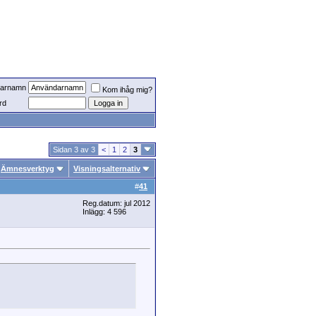
arnamn
Kom ihåg mig?
rd
Sidan 3 av 3
<
1
2
3
Ämnesverktyg
Visningsalternativ
#
41
Reg.datum: jul 2012
Inlägg: 4 596