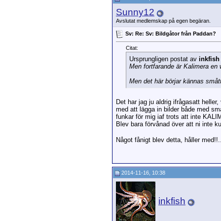
Sunny12
Avslutat medlemskap på egen begäran.
Sv: Re: Sv: Bildgåtor från Paddan?
Citat:
Ursprungligen postat av
inkfish
Men fortfarande är Kalimera en w
Men det här börjar kännas smått 
Det har jag ju aldrig ifrågasatt hell
med att lägga in bilder både med smar
funkar för mig iaf trots att inte K
Blev bara förvånad över att ni inte k
Något fånigt blev detta, håller med!!
2014-11-16, 10:38
inkfish