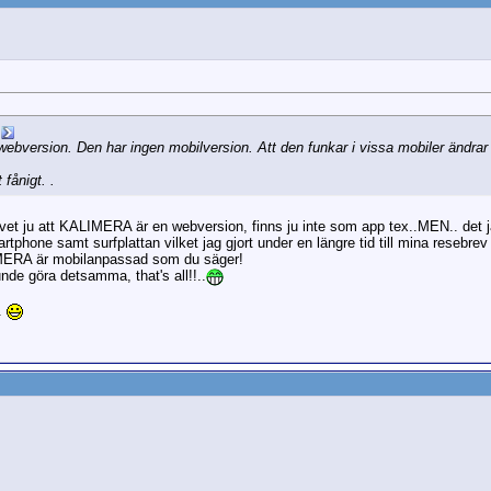
ebversion. Den har ingen mobilversion. Att den funkar i vissa mobiler ändrar 
fånigt. .
er, vet ju att KALIMERA är en webversion, finns ju inte som app tex..MEN.. det
tphone samt surfplattan vilket jag gjort under en längre tid till mina resebre
ALIMERA är mobilanpassad som du säger!
unde göra detsamma, that's all!!..
..