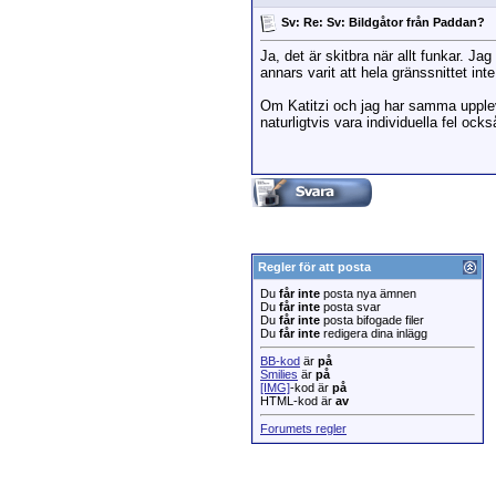
Sv: Re: Sv: Bildgåtor från Paddan?
Ja, det är skitbra när allt funkar. Ja
annars varit att hela gränssnittet in
Om Katitzi och jag har samma upplev
naturligtvis vara individuella fel ocks
Regler för att posta
Du
får inte
posta nya ämnen
Du
får inte
posta svar
Du
får inte
posta bifogade filer
Du
får inte
redigera dina inlägg
BB-kod
är
på
Smilies
är
på
[IMG]
-kod är
på
HTML-kod är
av
Forumets regler