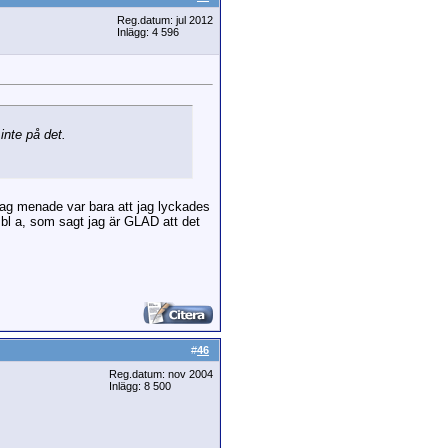
Reg.datum: jul 2012
Inlägg: 4 596
inte på det.
 jag menade var bara att jag lyckades
v bl a, som sagt jag är GLAD att det
#
46
Reg.datum: nov 2004
Inlägg: 8 500