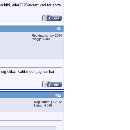
en bild, eller???Oavsett vad för sorts
#
42
Reg.datum: nov 2004
Inlägg: 8 500
sig olika. Katitzi och jag har har
#
43
Reg.datum: jul 2012
Inlägg: 4 596