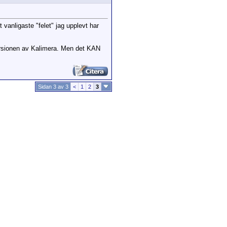
t vanligaste "felet" jag upplevt har
ersionen av Kalimera. Men det KAN
Sidan 3 av 3
<
1
2
3