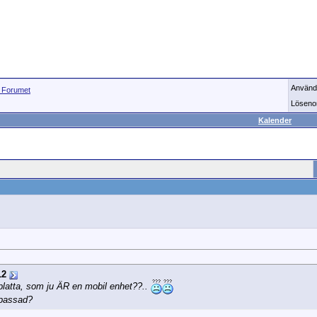
Använd
Forumet
Löseno
Kalender
12
platta, som ju ÄR en mobil enhet??..
npassad?