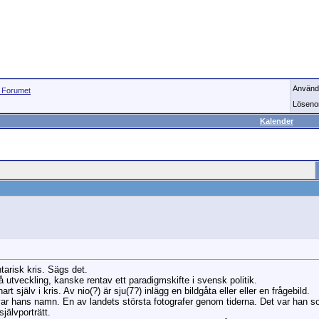
Använd
Forumet
Löseno
Kalender
tarisk kris. Sägs det.
på utveckling, kanske rentav ett paradigmskifte i svensk politik.
rt själv i kris. Av nio(?) är sju(7?) inlägg en bildgåta eller eller en frågebild.
var hans namn. En av landets största fotografer genom tiderna. Det var han s
självporträtt.