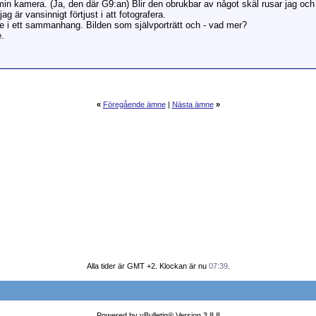
 min kamera. (Ja, den där G9:an) Blir den obrukbar av något skäl rusar jag 
ag är vansinnigt förtjust i att fotografera.
se i ett sammanhang. Bilden som självporträtt och - vad mer?
e.
«
Föregående ämne
|
Nästa ämne
»
Alla tider är GMT +2. Klockan är nu
07:39
.
Powered by vBulletin® Version 3.8.8