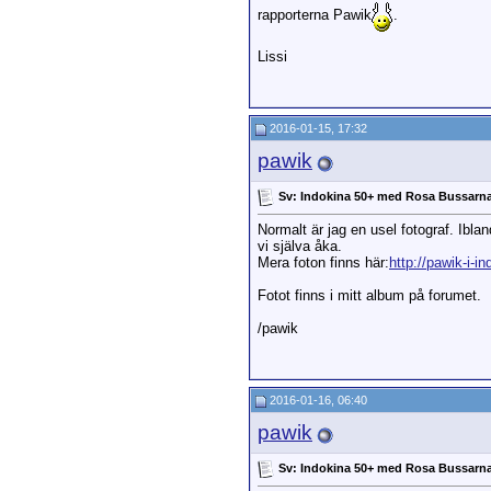
rapporterna Pawik
.
Lissi
2016-01-15, 17:32
pawik
Sv: Indokina 50+ med Rosa Bussarn
Normalt är jag en usel fotograf. Iblan
vi själva åka.
Mera foton finns här:
http://pawik-i-
Fotot finns i mitt album på forumet.
/pawik
2016-01-16, 06:40
pawik
Sv: Indokina 50+ med Rosa Bussarn