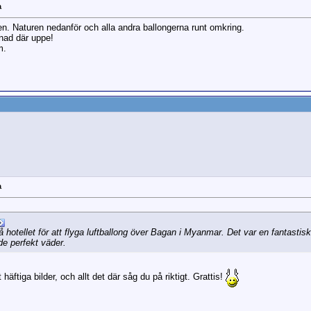
a
ngen. Naturen nedanför och alla andra ballongerna runt omkring.
tnad där uppe!
m.
a
å hotellet för att flyga luftballong över Bagan i Myanmar. Det var en fantastis
e perfekt väder.
häftiga bilder, och allt det där såg du på riktigt. Grattis!