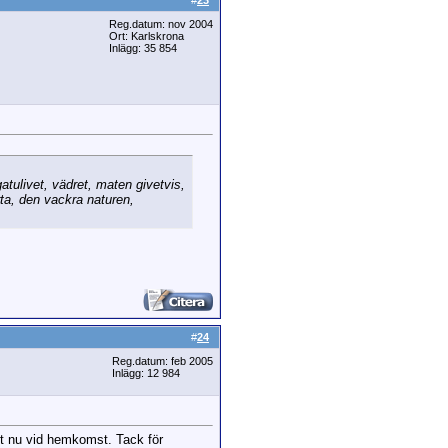
#
23
Reg.datum: nov 2004
Ort: Karlskrona
Inlägg: 35 854
tulivet, vädret, maten givetvis,
rta, den vackra naturen,
#
24
Reg.datum: feb 2005
Inlägg: 12 984
igt nu vid hemkomst. Tack för