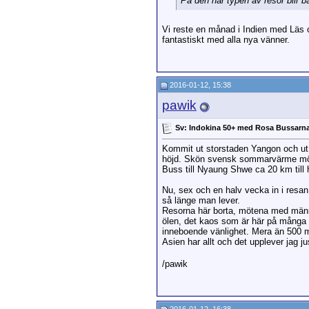
På den här typen av resor blir 
Vi reste en månad i Indien med Läs oc
fantastiskt med alla nya vänner.
2016-01-12, 15:38
pawik
Sv: Indokina 50+ med Rosa Bussarn
Kommit ut storstaden Yangon och ut p
höjd. Skön svensk sommarvärme möt
Buss till Nyaung Shwe ca 20 km till h
Nu, sex och en halv vecka in i resan
så länge man lever.
Resorna här borta, mötena med männis
ölen, det kaos som är här på många s
inneboende vänlighet. Mera än 500 mil
Asien har allt och det upplever jag ju
/pawik