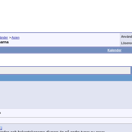
Använd
länder
>
Asien
sarna
Löseno
Kalender
a