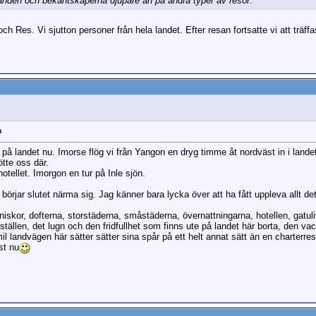
banden och bekantskaperna djupare än på andra typer av resor.
h Res. Vi sjutton personer från hela landet. Efter resan fortsatte vi att träffa
a
å landet nu. Imorse flög vi från Yangon en dryg timme åt nordväst in i lande
te oss där.
otellet. Imorgon en tur på Inle sjön.
 börjar slutet närma sig. Jag känner bara lycka över att ha fått uppleva allt
kor, dofterna, storstäderna, småstäderna, övernattningarna, hotellen, gatuliv
tällen, det lugn och den fridfullhet som finns ute på landet här borta, den v
 landvägen här sätter sätter sina spår på ett helt annat sätt än en charterres
st nu