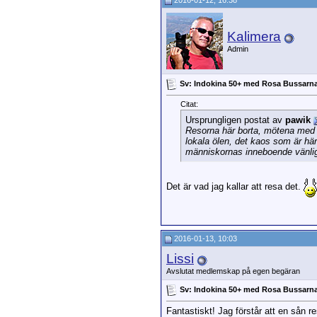
2016-01-12, 16:38
Kalimera
Admin
Sv: Indokina 50+ med Rosa Bussarn
Citat:
Ursprungligen postat av
pawik
Resorna här borta, mötena med m
lokala ölen, det kaos som är här
människornas inneboende vänli
Det är vad jag kallar att resa det.
2016-01-13, 10:03
Lissi
Avslutat medlemskap på egen begäran
Sv: Indokina 50+ med Rosa Bussarn
Fantastiskt! Jag förstår att en sån r