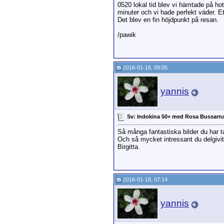
0520 lokal tid blev vi hämtade på hot
minuter och vi hade perfekt väder. Et
Det blev en fin höjdpunkt på resan.
/pawik
2016-01-16, 09:05
yannis
Sv: Indokina 50+ med Rosa Bussarn
Så många fantastiska bilder du har t
Och så mycket intressant du delgivit s
Birgitta.
2016-01-18, 07:14
yannis