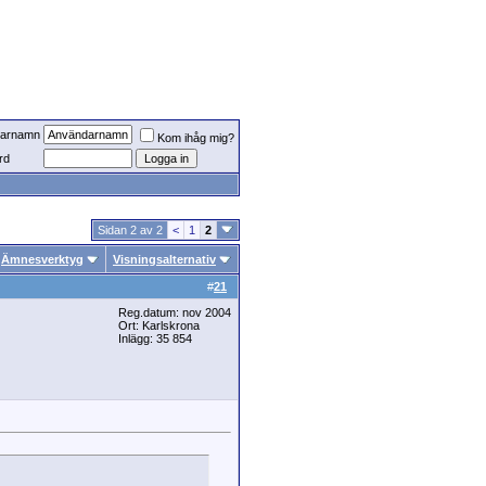
arnamn
Kom ihåg mig?
rd
Sidan 2 av 2
<
1
2
Ämnesverktyg
Visningsalternativ
#
21
Reg.datum: nov 2004
Ort: Karlskrona
Inlägg: 35 854