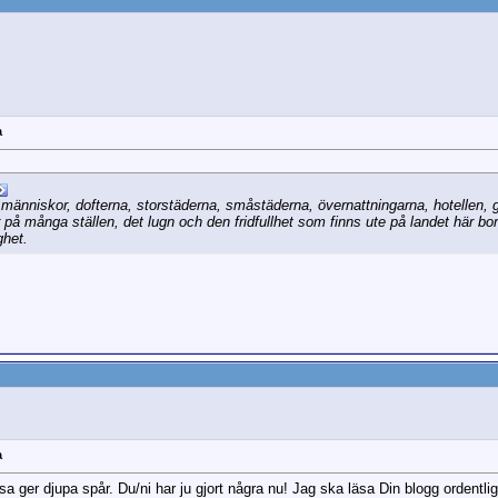
a
änniskor, dofterna, storstäderna, småstäderna, övernattningarna, hotellen, ga
 på många ställen, det lugn och den fridfullhet som finns ute på landet här bo
ghet.
a
esa ger djupa spår. Du/ni har ju gjort några nu! Jag ska läsa Din blogg ordentl