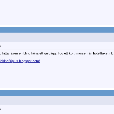
a
d hittar även en blind höna ett guldägg. Tog ett kort imorse från hotelltaket i B
indokina50plus.blogspot.com/
a