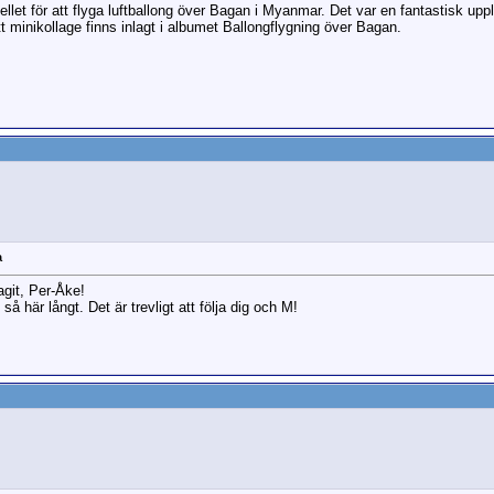
ellet för att flyga luftballong över Bagan i Myanmar. Det var en fantastisk u
t minikollage finns inlagt i albumet Ballongflygning över Bagan.
a
agit, Per-Åke!
å här långt. Det är trevligt att följa dig och M!