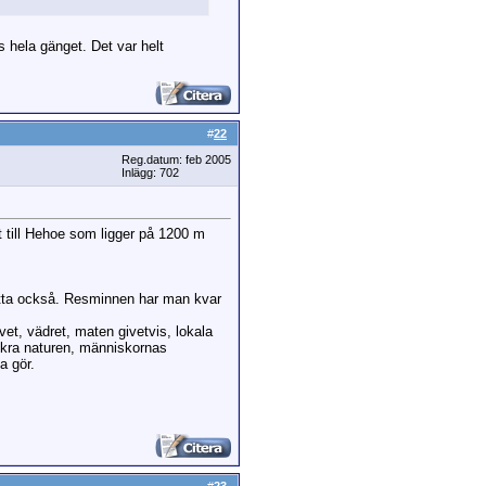
s hela gänget. Det var helt
#
22
Reg.datum: feb 2005
Inlägg: 702
t till Hehoe som ligger på 1200 m
 detta också. Resminnen har man kvar
et, vädret, maten givetvis, lokala
ackra naturen, människornas
a gör.