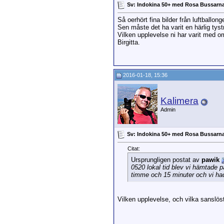
Sv: Indokina 50+ med Rosa Bussarn
Så oerhört fina bilder från luftballo
Sen måste det ha varit en härlig tys
Vilken upplevelse ni har varit med o
Birgitta.
2016-01-18, 15:36
Kalimera
Admin
Sv: Indokina 50+ med Rosa Bussarn
Citat:
Ursprungligen postat av
pawik
0520 lokal tid blev vi hämtade p
timme och 15 minuter och vi had
Vilken upplevelse, och vilka sanslöst 