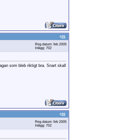
#
25
Reg.datum: feb 2005
Inlägg: 702
agan som bleb riktigt bra. Snart skall
#
26
Reg.datum: feb 2005
Inlägg: 702