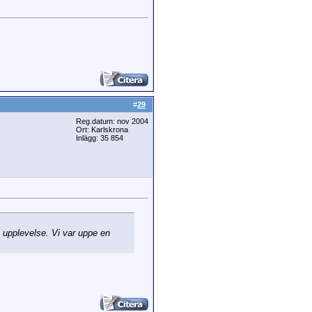
#
29
Reg.datum: nov 2004
Ort: Karlskrona
Inlägg: 35 854
k upplevelse. Vi var uppe en