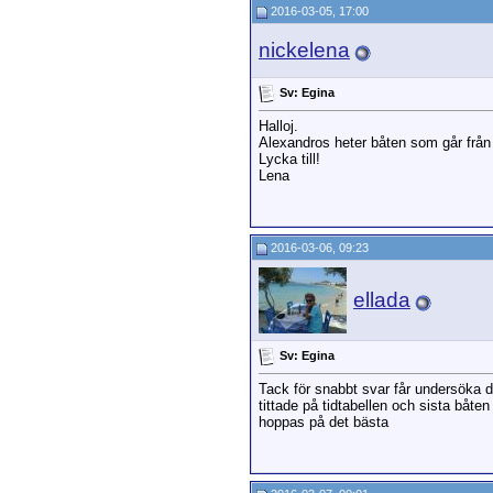
2016-03-05, 17:00
nickelena
Sv: Egina
Halloj.
Alexandros heter båten som går från P
Lycka till!
Lena
2016-03-06, 09:23
ellada
Sv: Egina
Tack för snabbt svar får undersöka d
tittade på tidtabellen och sista båten
hoppas på det bästa