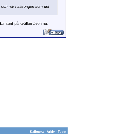
ag och när i säsongen som det
åtar sent på kvällen även nu.
Kalimera
-
Arkiv
-
Topp