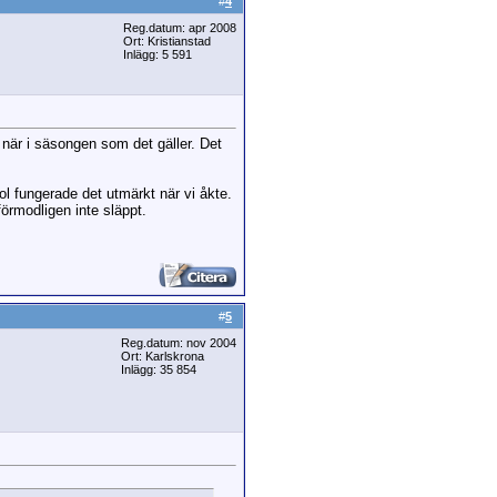
#
4
Reg.datum: apr 2008
Ort: Kristianstad
Inlägg: 5 591
 när i säsongen som det gäller. Det
jol fungerade det utmärkt när vi åkte.
örmodligen inte släppt.
#
5
Reg.datum: nov 2004
Ort: Karlskrona
Inlägg: 35 854