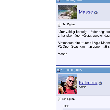
2016-03-07, 00:01
Masse
Sv: Egina
Låter väldigt konstigt. Under högsäs
är kanske någon väldigt speciell dag
Alexandros direktturer till Agia Mari
På Open Seas kan man genom att söka
Masse
2016-03-09, 10:27
Kalimera
Admin
Sv: Egina
Citat: