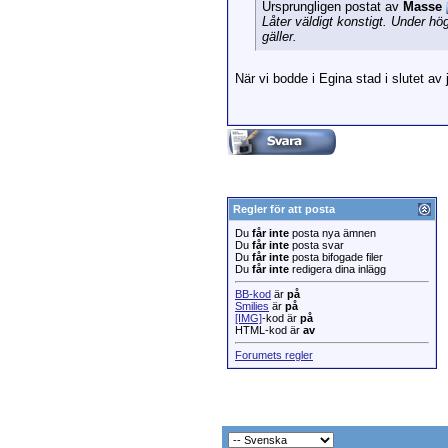
Ursprungligen postat av
Masse
Låter väldigt konstigt. Under h
gäller.
När vi bodde i Egina stad i slutet av
Regler för att posta
Du
får inte
posta nya ämnen
Du
får inte
posta svar
Du
får inte
posta bifogade filer
Du
får inte
redigera dina inlägg
BB-kod
är
på
Smilies
är
på
[IMG]
-kod är
på
HTML-kod är
av
Forumets regler