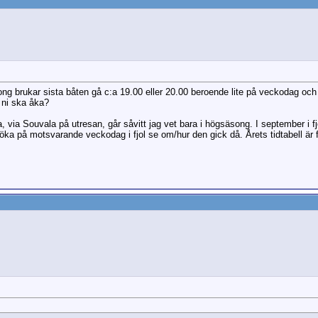
ong brukar sista båten gå c:a 19.00 eller 20.00 beroende lite på veckodag och
 ni ska åka?
na, via Souvala på utresan, går såvitt jag vet bara i högsäsong. I september i f
 på motsvarande veckodag i fjol se om/hur den gick då. Årets tidtabell är f