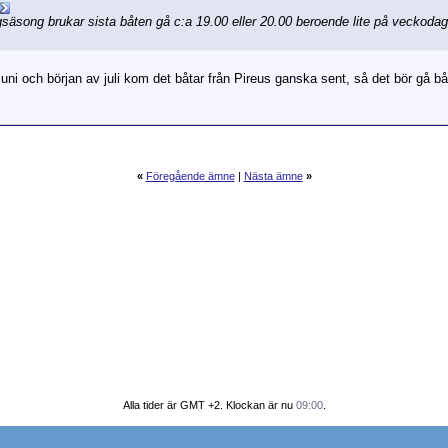
ögsäsong brukar sista båten gå c:a 19.00 eller 20.00 beroende lite på veckod
 juni och början av juli kom det båtar från Pireus ganska sent, så det bör gå b
«
Föregående ämne
|
Nästa ämne
»
Alla tider är GMT +2. Klockan är nu
09:00
.