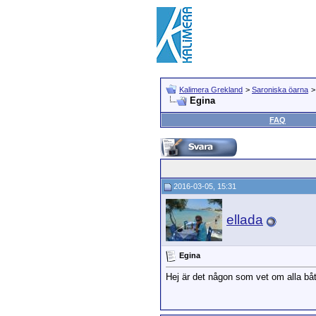
Kalimera Grekland
>
Saroniska öarna
Egina
FAQ
2016-03-05, 15:31
ellada
Egina
Hej är det någon som vet om alla båt