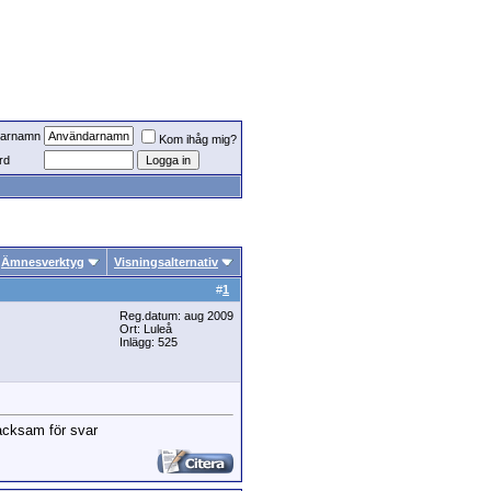
arnamn
Kom ihåg mig?
rd
Ämnesverktyg
Visningsalternativ
#
1
Reg.datum: aug 2009
Ort: Luleå
Inlägg: 525
tacksam för svar