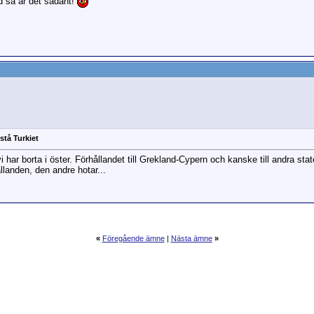
d så är det sådant!
vstå Turkiet
i har borta i öster. Förhållandet till Grekland-Cypern och kanske till andra sta
llanden, den andre hotar...
«
Föregående ämne
|
Nästa ämne
»