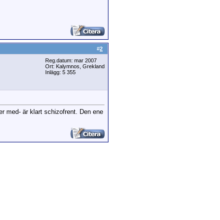
#
2
Reg.datum: mar 2007
Ort: Kalymnos, Grekland
Inlägg: 5 355
ter med- är klart schizofrent. Den ene