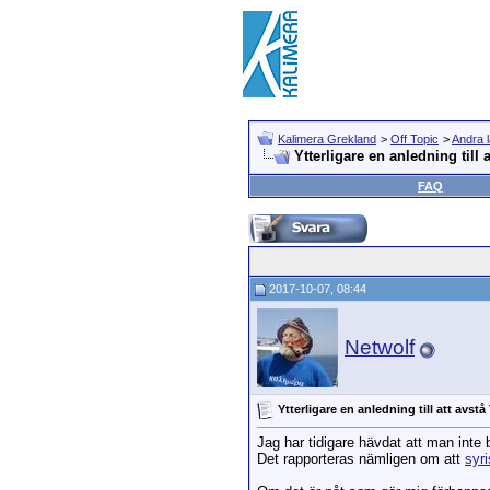
Kalimera Grekland
>
Off Topic
>
Andra 
Ytterligare en anledning till a
FAQ
2017-10-07, 08:44
Netwolf
Ytterligare en anledning till att avstå
Jag har tidigare hävdat att man inte 
Det rapporteras nämligen om att
syri