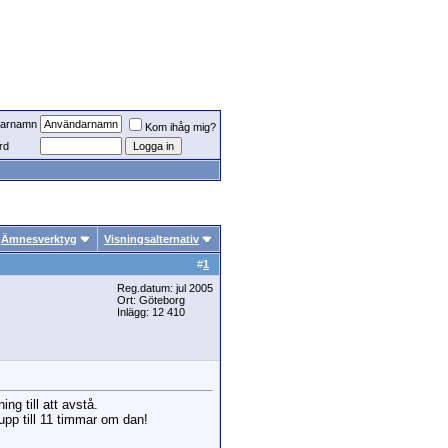
arnamn
Kom ihåg mig?
rd
Ämnesverktyg
Visningsalternativ
#
1
Reg.datum: jul 2005
Ort: Göteborg
Inlägg: 12 410
ng till att avstå.
upp till 11 timmar om dan!