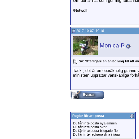
Om det är nåt som gör mig förbanna
/Netwolf
2017-10-07, 10:16
Monica P
Sv: Ytterligare en anledning till att a
Tack , det är en oberäknelig granne v
ministern upprättar vänskapliga förhå
Regler för att posta
Du
får inte
posta nya ämnen
Du
får inte
posta svar
Du
får inte
posta bifogade filer
Du
får inte
redigera dina inlägg