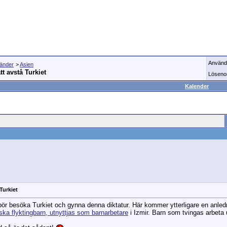
Använd
länder
>
Asien
tt avstå Turkiet
Löseno
Kalender
 Turkiet
bör besöka Turkiet och gynna denna diktatur. Här kommer ytterligare en anledni
ska flyktingbarn, utnyttjas som barnarbetare
i Izmir. Barn som tvingas arbeta 