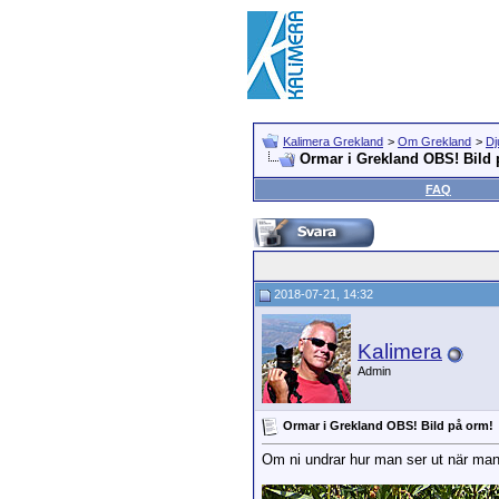
Kalimera Grekland
>
Om Grekland
>
Dj
Ormar i Grekland OBS! Bild 
FAQ
2018-07-21, 14:32
Kalimera
Admin
Ormar i Grekland OBS! Bild på orm!
Om ni undrar hur man ser ut när man 