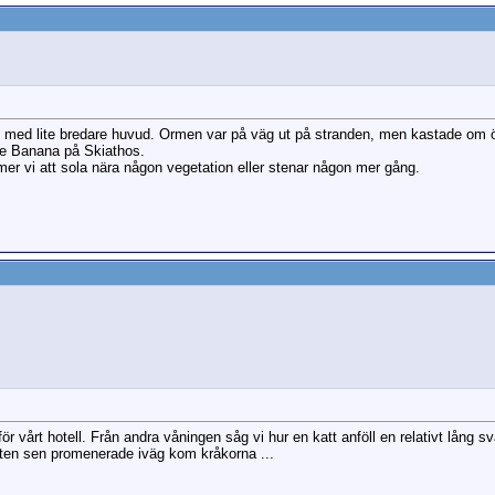
 med lite bredare huvud. Ormen var på väg ut på stranden, men kastade om 
ttle Banana på Skiathos.
mmer vi att sola nära någon vegetation eller stenar någon mer gång.
r vårt hotell. Från andra våningen såg vi hur en katt anföll en relativt lång s
ten sen promenerade iväg kom kråkorna ...