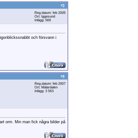
#
3
Reg.datum: feb 2005
Ort: Iggesund
Inlägg: 569
ögonblickssnabbt och försvann i
#
4
Reg.datum: feb 2007
Ort: Mälardalen
Inlägg: 3 563
vart orm. Min man fick några bilder på