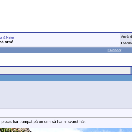
Använd
ur & Natur
på orm!
Löseno
Kalender
precis har trampat på en orm så har ni svaret här.