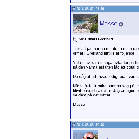
2018-08-01, 21:49
Masse
Sv: Ormar i Grekland
Tror att jag har nämnt detta i min r
ormar i Grekland hittills är följande.
Vid en av våra många avfärder på fö
på den varma asfalten låg ett tiotal 
De såg ut att trivas riktigt bra i v
När vi åkte tillbaka samma väg på se
blivit påkörda av bilar. Jag är ingen 
se dem på det sättet.
Masse
2018-08-03, 10:30