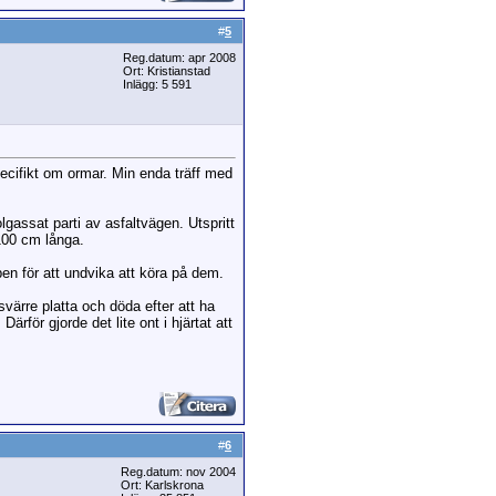
#
5
Reg.datum: apr 2008
Ort: Kristianstad
Inlägg: 5 591
pecifikt om ormar. Min enda träff med
assat parti av asfaltvägen. Utspritt
 100 cm långa.
en för att undvika att köra på dem.
värre platta och döda efter att ha
rför gjorde det lite ont i hjärtat att
#
6
Reg.datum: nov 2004
Ort: Karlskrona