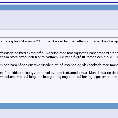
apportering från Skopelos 2015, men tar det här igen eftersom tråden handlar s
rmiddagarna med skoter från Skopelos stad mot Agnontas passerade vi ett solg
ganska stora ormar och njöt av värmen. De var stålgrå till färgen och c:a 70 -
ärmen och bara någon enstaka tittade slött på oss när jag sicksackade med mopp
neftermiddagen låg tyvärr en del av dem fortfarande kvar. Men då var de dess
ormälskare, men så länge de inte gör mig något ont så har jag inget emot dem. Dä