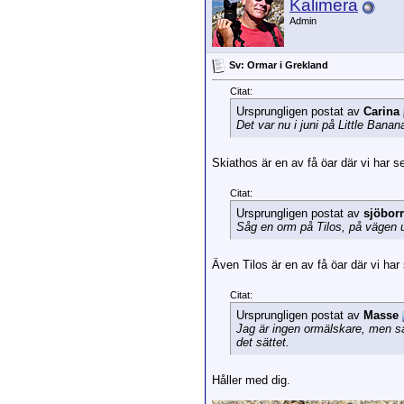
Kalimera
Admin
Sv: Ormar i Grekland
Citat:
Ursprungligen postat av
Carina
Det var nu i juni på Little Bana
Skiathos är en av få öar där vi har se
Citat:
Ursprungligen postat av
sjöbor
Såg en orm på Tilos, på vägen ut
Även Tilos är en av få öar där vi har
Citat:
Ursprungligen postat av
Masse
Jag är ingen ormälskare, men så 
det sättet.
Håller med dig.