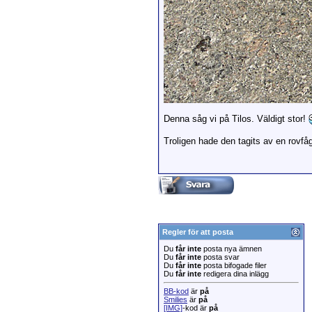
Denna såg vi på Tilos. Väldigt stor!
Troligen hade den tagits av en rovfå
Regler för att posta
Du
får inte
posta nya ämnen
Du
får inte
posta svar
Du
får inte
posta bifogade filer
Du
får inte
redigera dina inlägg
BB-kod
är
på
Smilies
är
på
[IMG]
-kod är
på