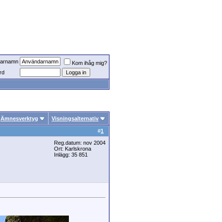
arnamn
Kom ihåg mig?
rd
Ämnesverktyg
Visningsalternativ
#
1
Reg.datum: nov 2004
Ort: Karlskrona
Inlägg: 35 851