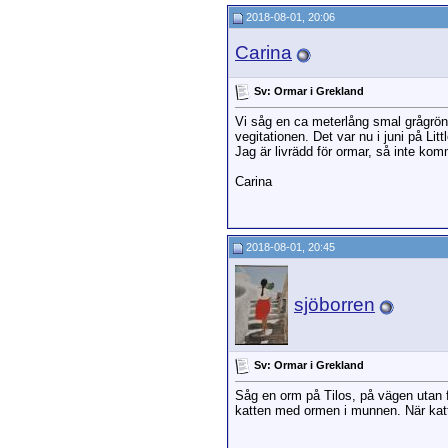
2018-08-01, 20:06
Carina
Sv: Ormar i Grekland
Vi såg en ca meterlång smal grågrön
vegitationen. Det var nu i juni på Li
Jag är livrädd för ormar, så inte ko
Carina
2018-08-01, 20:45
sjöborren
Sv: Ormar i Grekland
Såg en orm på Tilos, på vägen utan fö
katten med ormen i munnen. När kat