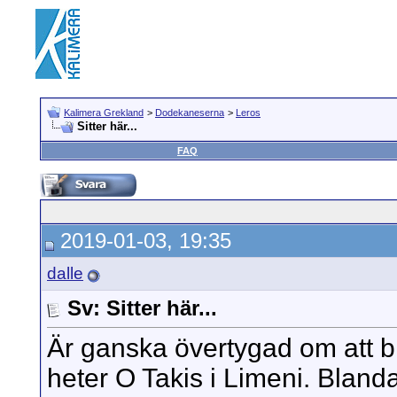
Kalimera Grekland
>
Dodekaneserna
>
Leros
Sitter här...
FAQ
2019-01-03, 19:35
dalle
Sv: Sitter här...
Är ganska övertygad om att b
heter O Takis i Limeni. Blanda