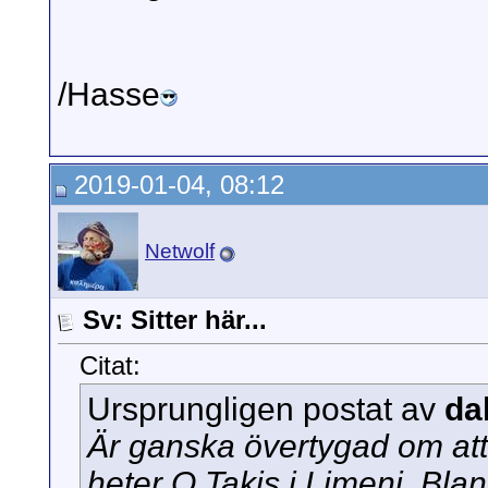
/Hasse
2019-01-04, 08:12
Netwolf
Sv: Sitter här...
Citat:
Ursprungligen postat av
da
Är ganska övertygad om att
heter O Takis i Limeni. Blan