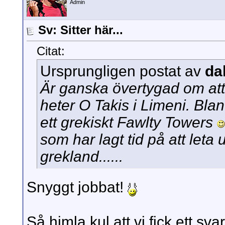
Admin
Sv: Sitter här...
Citat:
Ursprungligen postat av
da
Är ganska övertygad om att
heter O Takis i Limeni. Blan
ett grekiskt Fawlty Towers
som har lagt tid på att leta 
grekland......
Snyggt jobbat!
Så himla kul att vi fick ett sv