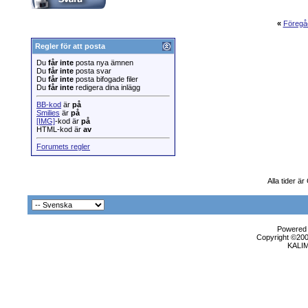
«
Föregå
Regler för att posta
Du
får inte
posta nya ämnen
Du
får inte
posta svar
Du
får inte
posta bifogade filer
Du
får inte
redigera dina inlägg
BB-kod
är
på
Smilies
är
på
[IMG]
-kod är
på
HTML-kod är
av
Forumets regler
Alla tider ä
Powered b
Copyright ©2000
KALI