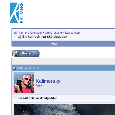
Kalimera Grekland
>
Om Grekland
>
Djur & Natur
En katt och två sköldpaddor
FAQ
2019-02-22, 14:13
Kalimera
Admin
En katt och två sköldpaddor