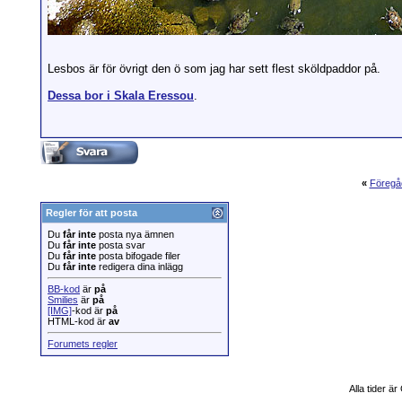
Lesbos är för övrigt den ö som jag har sett flest sköldpaddor på.
Dessa bor i Skala Eressou
.
«
Föregå
Regler för att posta
Du
får inte
posta nya ämnen
Du
får inte
posta svar
Du
får inte
posta bifogade filer
Du
får inte
redigera dina inlägg
BB-kod
är
på
Smilies
är
på
[IMG]
-kod är
på
HTML-kod är
av
Forumets regler
Alla tider ä