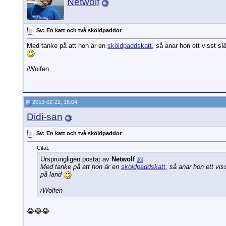
Netwolf
Sv: En katt och två sköldpaddor
Med tanke på att hon är en
sköldpaddskatt
, så anar hon ett visst 
/Wolfen
2019-02-22, 18:04
Didi-san
Sv: En katt och två sköldpaddor
Citat:
Ursprungligen postat av
Netwolf
Med tanke på att hon är en
sköldpaddskatt
, så anar hon ett vi
på land
/Wolfen
😂😂😂