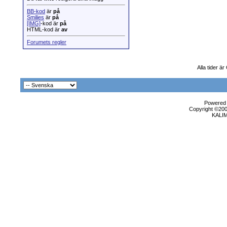
BB-kod
är
på
Smilies
är
på
[IMG]
-kod är
på
HTML-kod är
av
Forumets regler
Alla tider ä
Powered b
Copyright ©2000
KALI