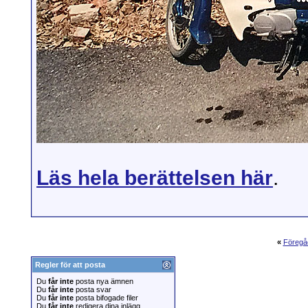
Läs hela berättelsen här
.
«
Föregå
Regler för att posta
Du
får inte
posta nya ämnen
Du
får inte
posta svar
Du
får inte
posta bifogade filer
Du
får inte
redigera dina inlägg