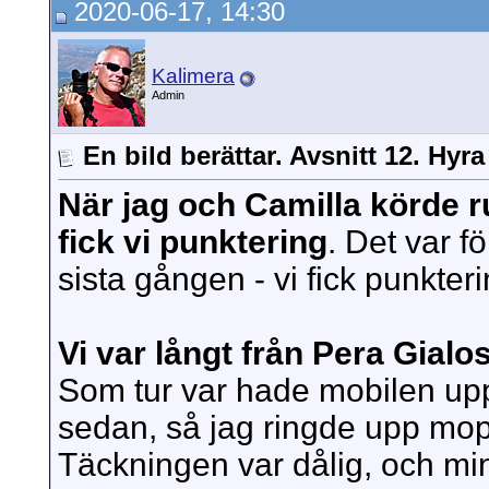
2020-06-17, 14:30
Kalimera
Admin
En bild berättar. Avsnitt 12. Hyr
När jag och Camilla körde 
fick vi punktering
. Det var f
sista gången - vi fick punkter
Vi var långt från Pera Gial
Som tur var hade mobilen uppf
sedan, så jag ringde upp mop
Täckningen var dålig, och mi