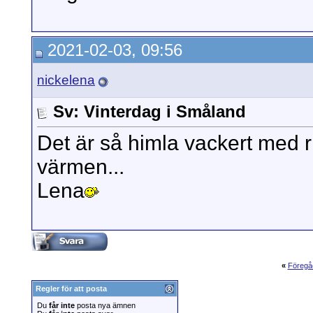
2021-02-03, 09:56
nickelena
Sv: Vinterdag i Småland
Det är så himla vackert med rik
värmen...
Lena
«
Föregå
Regler för att posta
Du
får inte
posta nya ämnen