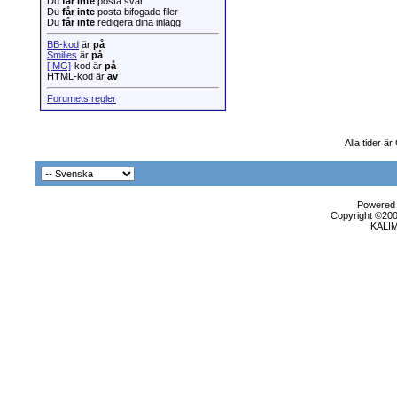
Du
får inte
posta svar
Du
får inte
posta bifogade filer
Du
får inte
redigera dina inlägg
BB-kod
är
på
Smilies
är
på
[IMG]
-kod är
på
HTML-kod är
av
Forumets regler
Alla tider ä
Powered b
Copyright ©2000
KALI