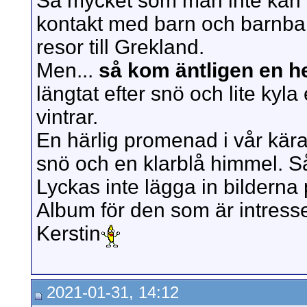
Så mycket som man inte kan g
kontakt med barn och barn
resor till Grekland.
Men...
så kom äntligen en hel
längtat efter snö och lite kyla
vintrar.
En härlig promenad i vår kära
snö och en klarblå himmel. S
Lyckas inte lägga in bilderna 
Album för den som är intress
Kerstin
2021-01-31, 14:12