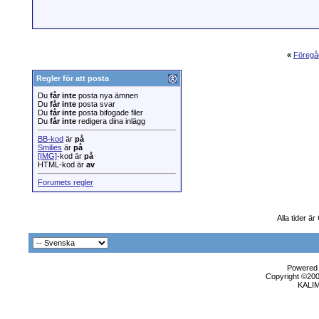
«
Föregå
Regler för att posta
Du
får inte
posta nya ämnen
Du
får inte
posta svar
Du
får inte
posta bifogade filer
Du
får inte
redigera dina inlägg
BB-kod
är
på
Smilies
är
på
[IMG]
-kod är
på
HTML-kod är
av
Forumets regler
Alla tider ä
Powered b
Copyright ©2000
KALI