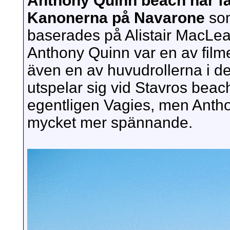
Anthony Quinn beach har fåt
Kanonerna på Navarone
som
baserades på Alistair MacL
Anthony Quinn var en av film
även en av huvudrollerna i 
utspelar sig vid Stavros beac
egentligen Vagies, men Antho
mycket mer spännande.