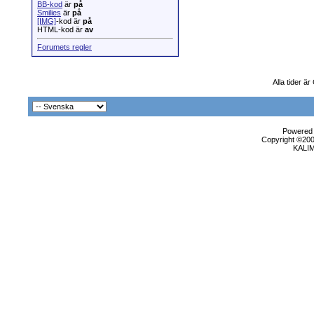
BB-kod
är
på
Smilies
är
på
[IMG]
-kod är
på
HTML-kod är
av
Forumets regler
Alla tider ä
Powered b
Copyright ©2000
KALI