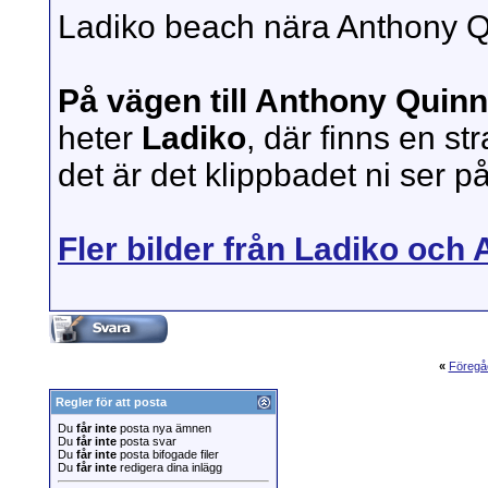
Ladiko beach nära Anthony Q
På vägen till Anthony Quin
heter
Ladiko
, där finns en st
det är det klippbadet ni ser p
Fler bilder från Ladiko och
«
Föregå
Regler för att posta
Du
får inte
posta nya ämnen
Du
får inte
posta svar
Du
får inte
posta bifogade filer
Du
får inte
redigera dina inlägg